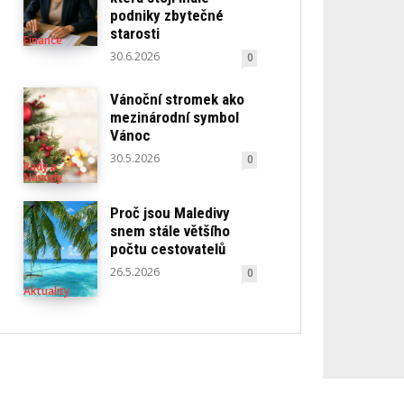
podniky zbytečné
starosti
Finance
30.6.2026
0
Vánoční stromek ako
mezinárodní symbol
Vánoc
30.5.2026
0
Rady a
Návody
Proč jsou Maledivy
snem stále většího
počtu cestovatelů
26.5.2026
0
Aktuality