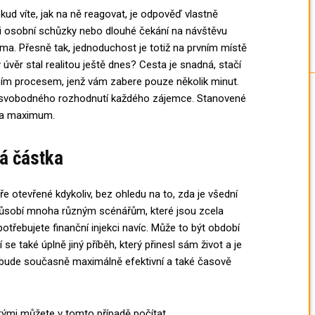
ud víte, jak na ně reagovat, je odpověď vlastně
si osobní schůzky nebo dlouhé čekání na návštěvu
a. Přesně tak, jednoduchost je totiž na prvním místě
úvěr stal realitou ještě dnes? Cesta je snadná, stačí
račním procesem, jenž vám zabere pouze několik minut.
ou svobodného rozhodnutí každého zájemce. Stanovené
m a maximum.
ná částka
e otevřené kdykoliv, bez ohledu na to, zda je všední
způsobí mnoha různým scénářům, které jsou zcela
otřebujete finanční injekci navíc. Může to být období
se také úplně jiný příběh, který přinesl sám život a je
co bude současně maximálně efektivní a také časově
terými můžete v tomto případě počítat.