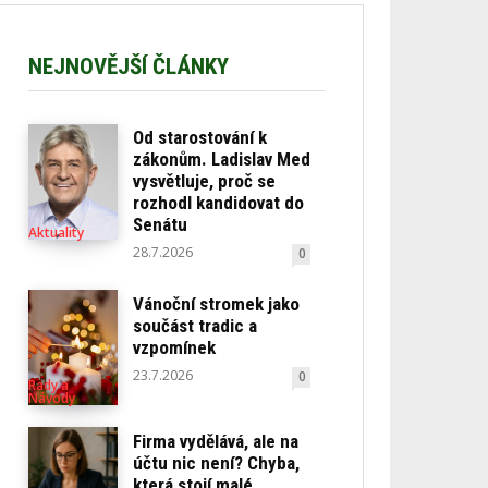
NEJNOVĚJŠÍ ČLÁNKY
Od starostování k
zákonům. Ladislav Med
vysvětluje, proč se
rozhodl kandidovat do
Senátu
Aktuality
28.7.2026
0
Vánoční stromek jako
součást tradic a
vzpomínek
23.7.2026
0
Rady a
Návody
Firma vydělává, ale na
účtu nic není? Chyba,
která stojí malé