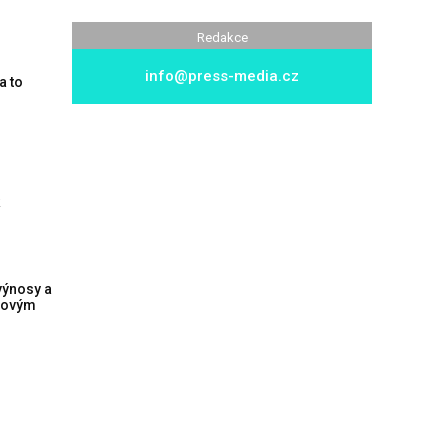
Redakce
info@press-media.cz
a to
výnosy a
 novým