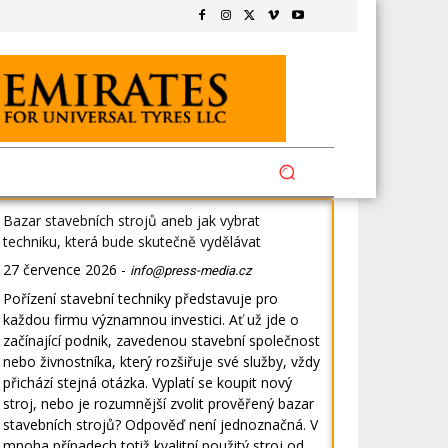
Bazar stavebních strojů aneb jak vybrat
techniku, která bude skutečně vydělávat
27 července 2026
-
info@press-media.cz
Pořízení stavební techniky představuje pro
každou firmu významnou investici. Ať už jde o
začínající podnik, zavedenou stavební společnost
nebo živnostníka, který rozšiřuje své služby, vždy
přichází stejná otázka. Vyplatí se koupit nový
stroj, nebo je rozumnější zvolit prověřený bazar
stavebních strojů? Odpověď není jednoznačná. V
mnoha případech totiž kvalitní použitý stroj od