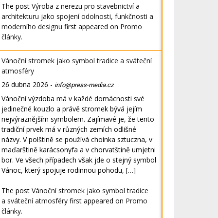
The post
Výroba z nerezu pro stavebnictví a
architekturu jako spojení odolnosti, funkčnosti a
moderního designu
first appeared on
Promo
články
.
Vánoční stromek jako symbol tradice a sváteční
atmosféry
26 dubna 2026
-
info@press-media.cz
Vánoční výzdoba má v každé domácnosti své
jedinečné kouzlo a právě stromek bývá jejím
nejvýraznějším symbolem. Zajímavé je, že tento
tradiční prvek má v různých zemích odlišné
názvy. V polštině se používá choinka sztuczna, v
maďarštině karácsonyfa a v chorvatštině umjetni
bor. Ve všech případech však jde o stejný symbol
Vánoc, který spojuje rodinnou pohodu, […]
The post
Vánoční stromek jako symbol tradice
a sváteční atmosféry
first appeared on
Promo
články
.