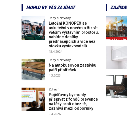
MOHLO BY VÁS ZAJÍMAT
ZAJÍMA
Rady a Návody
Letošní KONOPEX se
uskuteční v novém a třikrát
větším výstavním prostoru,
nabídne desítky
přednášejících a více než
stovku vystavovatelů
18.4.2024
Rady a Návody
Na autobusovou zastávku
patří přístřešek
4.3.2023
Zdraví
Pojišťovny by mohly
přispívat z fondů prevence
na léky proti obezitě,
zaznívá mezi odborníky
9.4.2026