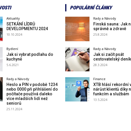
VOSTI
POPULÁRNÍ ČLÁNKY
Aktuality
Rady a Návody
SETKÁNÍ LÍDRŮ
Finská sauna: Jak n
DEVELOPMENTU 2024
správně a zdravě
10.10.2024
25.8.2024
Bydlení
Rady a Návody
Jak si vybrat podlahu do
Jak si začít psát
kuchyně
cestovatelský deník
5.6.2021
28.3.2024
Rady a Návody
Finance
Heslo a PIN v podobě 1234
XTB hlásí rekordní 
nebo 0000 při přihlášení do
nárůst klientů díky
počítače používá daleko
funkcím a službám
více mladších lidí než
13.5.2024
seniorů
25.11.2024