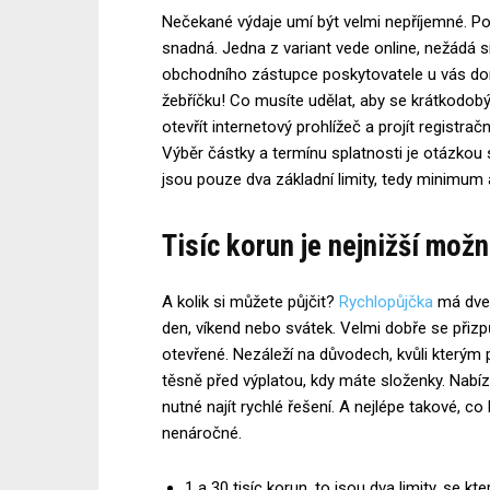
Nečekané výdaje umí být velmi nepříjemné. Pok
snadná. Jedna z variant vede online, nežádá 
obchodního zástupce poskytovatele u vás dom
žebříčku! Co musíte udělat, aby se krátkodobý 
otevřít internetový prohlížeč a projít regist
Výběr částky a termínu splatnosti je otázk
jsou pouze dva základní limity, tedy minimu
Tisíc korun je nejnižší mož
A kolik si můžete půjčit?
Rychlopůjčka
má dveř
den, víkend nebo svátek. Velmi dobře se při
otevřené. Nezáleží na důvodech, kvůli kterým p
těsně před výplatou, kdy máte složenky. Nabízí 
nutné najít rychlé řešení. A nejlépe takové, 
nenáročné.
1 a 30 tisíc korun, to jsou dva limity, se k