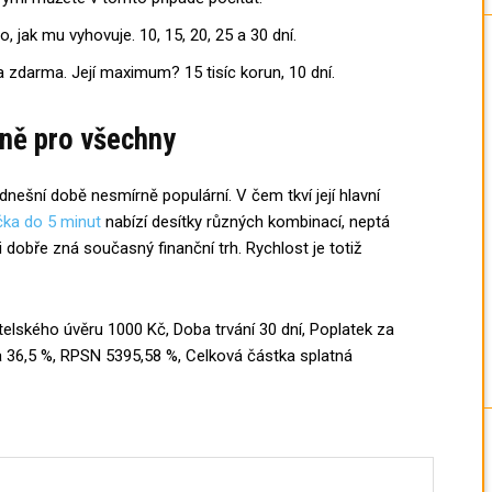
, jak mu vyhovuje. 10, 15, 20, 25 a 30 dní.
a zdarma. Její maximum? 15 tisíc korun, 10 dní.
ně pro všechny
v dnešní době nesmírně populární. V čem tkví její hlavní
čka do 5 minut
nabízí desítky různých kombinací, neptá
mi dobře zná současný finanční trh. Rychlost je totiž
itelského úvěru 1000 Kč, Doba trvání 30 dní, Poplatek za
a 36,5 %, RPSN 5395,58 %, Celková částka splatná