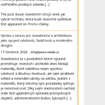
ověřeného prodejce odvede […]
The post
Bazar stavebních strojů aneb jak
vybrat techniku, která bude skutečně vydělávat
first appeared on
Promo články
.
Výroba z nerezu pro stavebnictví a architekturu
jako spojení odolnosti, funkčnosti a moderního
designu
17 července 2026
-
info@press-media.cz
Stavebnictví se v posledních letech výrazně
proměňuje. Investoři i architekti dnes hledají
materiály, které nabídnou nejen vysokou
odolnost a dlouhou životnost, ale také atraktivní
vzhled a minimální nároky na údržbu. Jedním z
materiálů, který všechny tyto požadavky splňuje,
je nerezová ocel. Díky svým vlastnostem nachází
stále širší uplatnění při výstavbě průmyslových
objektů, administrativních budov, bytových […]