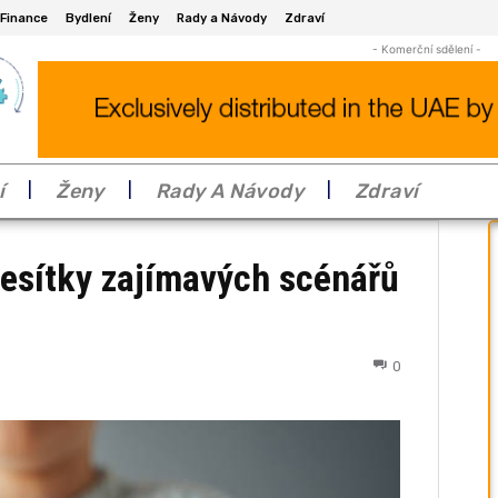
Finance
Bydlení
Ženy
Rady a Návody
Zdraví
- Komerční sdělení -
í
Ženy
Rady A Návody
Zdraví
desítky zajímavých scénářů
0