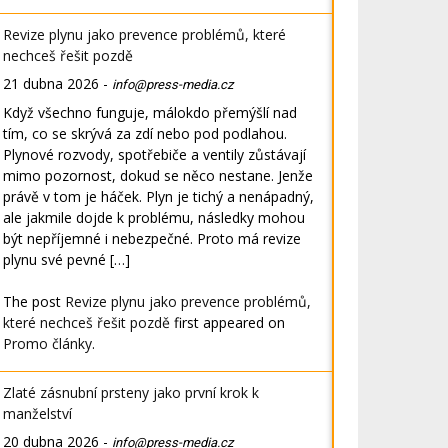
Revize plynu jako prevence problémů, které
nechceš řešit pozdě
21 dubna 2026
-
info@press-media.cz
Když všechno funguje, málokdo přemýšlí nad
tím, co se skrývá za zdí nebo pod podlahou.
Plynové rozvody, spotřebiče a ventily zůstávají
mimo pozornost, dokud se něco nestane. Jenže
právě v tom je háček. Plyn je tichý a nenápadný,
ale jakmile dojde k problému, následky mohou
být nepříjemné i nebezpečné. Proto má revize
plynu své pevné […]
The post
Revize plynu jako prevence problémů,
které nechceš řešit pozdě
first appeared on
Promo články
.
Zlaté zásnubní prsteny jako první krok k
manželství
20 dubna 2026
-
info@press-media.cz