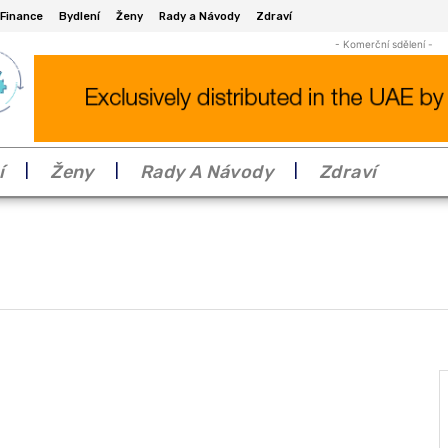
Finance
Bydlení
Ženy
Rady a Návody
Zdraví
- Komerční sdělení -
í
Ženy
Rady A Návody
Zdraví