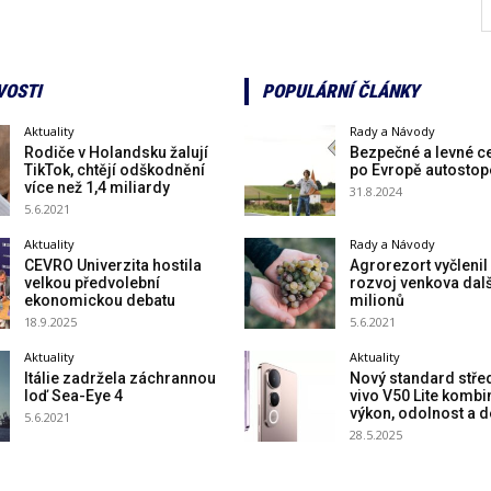
VOSTI
POPULÁRNÍ ČLÁNKY
Aktuality
Rady a Návody
Rodiče v Holandsku žalují
Bezpečné a levné c
TikTok, chtějí odškodnění
po Evropě autosto
více než 1,4 miliardy
31.8.2024
5.6.2021
Aktuality
Rady a Návody
CEVRO Univerzita hostila
Agrorezort vyčlenil
velkou předvolební
rozvoj venkova dal
ekonomickou debatu
milionů
18.9.2025
5.6.2021
Aktuality
Aktuality
Itálie zadržela záchrannou
Nový standard střed
loď Sea-Eye 4
vivo V50 Lite kombi
výkon, odolnost a 
5.6.2021
28.5.2025