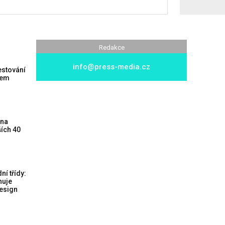
Redakce
info@press-media.cz
estování
pem
 na
ších 40
ní třídy:
nuje
design