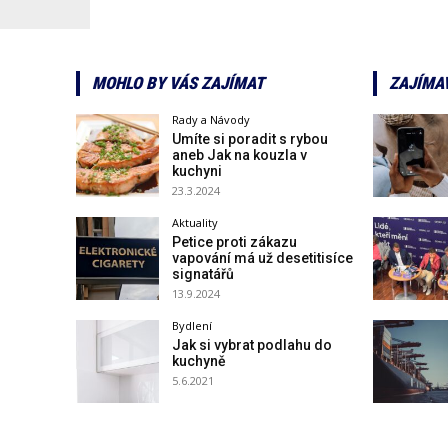
MOHLO BY VÁS ZAJÍMAT
ZAJÍMA
Rady a Návody
Umíte si poradit s rybou
aneb Jak na kouzla v
kuchyni
23.3.2024
Aktuality
Petice proti zákazu
vapování má už desetitisíce
signatářů
13.9.2024
Bydlení
Jak si vybrat podlahu do
kuchyně
5.6.2021