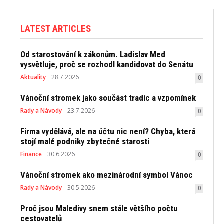
LATEST ARTICLES
Od starostování k zákonům. Ladislav Med
vysvětluje, proč se rozhodl kandidovat do Senátu
Aktuality
28.7.2026
0
Vánoční stromek jako součást tradic a vzpomínek
Rady a Návody
23.7.2026
0
Firma vydělává, ale na účtu nic není? Chyba, která
stojí malé podniky zbytečné starosti
Finance
30.6.2026
0
Vánoční stromek ako mezinárodní symbol Vánoc
Rady a Návody
30.5.2026
0
Proč jsou Maledivy snem stále většího počtu
cestovatelů