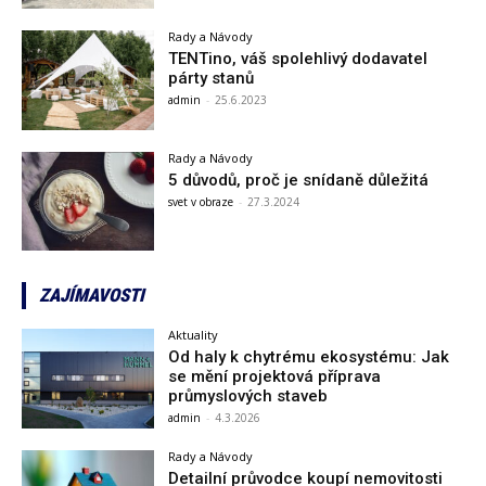
Rady a Návody
TENTino, váš spolehlivý dodavatel
párty stanů
admin
-
25.6.2023
Rady a Návody
5 důvodů, proč je snídaně důležitá
svet v obraze
-
27.3.2024
ZAJÍMAVOSTI
Aktuality
Od haly k chytrému ekosystému: Jak
se mění projektová příprava
průmyslových staveb
admin
-
4.3.2026
Rady a Návody
Detailní průvodce koupí nemovitosti