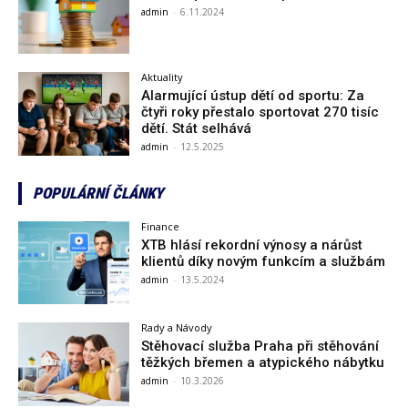
admin
-
6.11.2024
Aktuality
Alarmující ústup dětí od sportu: Za
čtyři roky přestalo sportovat 270 tisíc
dětí. Stát selhává
admin
-
12.5.2025
POPULÁRNÍ ČLÁNKY
Finance
XTB hlásí rekordní výnosy a nárůst
klientů díky novým funkcím a službám
admin
-
13.5.2024
Rady a Návody
Stěhovací služba Praha při stěhování
těžkých břemen a atypického nábytku
admin
-
10.3.2026