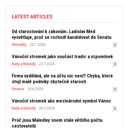
LATEST ARTICLES
Od starostování k zákonům. Ladislav Med
vysvětluje, proč se rozhodl kandidovat do Senátu
Aktuality
28.7.2026
0
Vánoční stromek jako součást tradic a vzpomínek
Rady a Návody
23.7.2026
0
Firma vydělává, ale na účtu nic není? Chyba, která
stojí malé podniky zbytečné starosti
Finance
30.6.2026
0
Vánoční stromek ako mezinárodní symbol Vánoc
Rady a Návody
30.5.2026
0
Proč jsou Maledivy snem stále většího počtu
cestovatelů