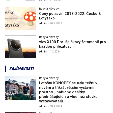
Rady a Návody
Ceny potravin 2018-2022: Česko &
Lotyšsko
admin
-
20.2.2023
Rady a Návody
vivo X100 Pro: špičkový fotomobil pro
každou příležitost
admin
-
1.2.2024
ZAJÍMAVOSTI
Rady a Návody
Letošní KONOPEX se uskuteční v
novém a třikrát větším výstavním
prostoru, nabídne desítky
přednášejících a více než stovku
vystavovatelů
admin
-
18.4.2024