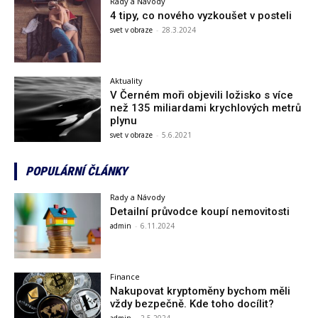
Rady a Návody
4 tipy, co nového vyzkoušet v posteli
svet v obraze
-
28.3.2024
Aktuality
V Černém moři objevili ložisko s více
než 135 miliardami krychlových metrů
plynu
svet v obraze
-
5.6.2021
POPULÁRNÍ ČLÁNKY
Rady a Návody
Detailní průvodce koupí nemovitosti
admin
-
6.11.2024
Finance
Nakupovat kryptoměny bychom měli
vždy bezpečně. Kde toho docílit?
admin
-
2.5.2024