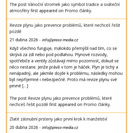
The post
Vánoční stromek jako symbol tradice a sváteční
atmosféry
first appeared on
Promo články
.
Revize plynu jako prevence problémů, které nechceš řešit
pozdě
21 dubna 2026
-
info@press-media.cz
Když všechno funguje, málokdo přemýšlí nad tím, co se
skrývá za zdí nebo pod podlahou. Plynové rozvody,
spotřebiče a ventily zůstávají mimo pozornost, dokud se
něco nestane. Jenže právě v tom je háček. Plyn je tichý a
nenápadný, ale jakmile dojde k problému, následky mohou
být nepříjemné i nebezpečné. Proto má revize plynu své
pevné […]
The post
Revize plynu jako prevence problémů, které
nechceš řešit pozdě
first appeared on
Promo články
.
Zlaté zásnubní prsteny jako první krok k manželství
20 dubna 2026
-
info@press-media.cz