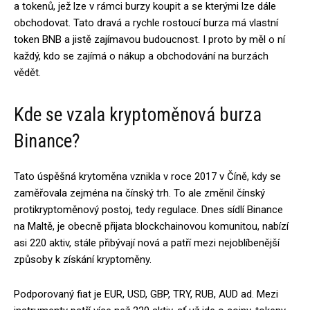
a tokenů, jež lze v rámci burzy koupit a se kterými lze dále
obchodovat. Tato dravá a rychle rostoucí burza má vlastní
token BNB a jistě zajímavou budoucnost. I proto by měl o ní
každý, kdo se zajímá o nákup a obchodování na burzách
vědět.
Kde se vzala kryptoměnová burza
Binance?
Tato úspěšná krytoměna vznikla v roce 2017 v Číně, kdy se
zaměřovala zejména na čínský trh. To ale změnil čínský
protikryptoměnový postoj, tedy regulace. Dnes sídlí Binance
na Maltě, je obecně přijata blockchainovou komunitou, nabízí
asi 220 aktiv, stále přibývají nová a patří mezi nejoblíbenější
způsoby k získání kryptoměny.
Podporovaný fiat je EUR, USD, GBP, TRY, RUB, AUD ad. Mezi