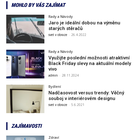
MOHLO BY VÁS ZAJÍMAT
Rady a Návody
Jaro je ideální dobou na výměnu
starých stěračů
svet v obraze
-
26.4.2022
Rady a Návody
Využijte poslední možnosti atraktivní
Black Friday slevy na aktuální modely
vivo
admin
-
28.11.2024
Bydlení
Nadčasovost versus trendy: Věčný
souboj v interiérovém designu
svet v obraze
-
5.6.2021
ZAJÍMAVOSTI
Zdraví