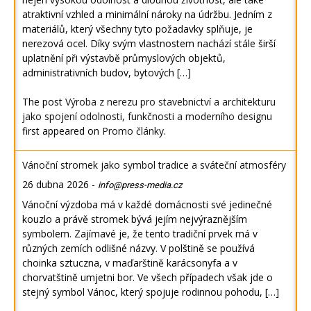
atraktivní vzhled a minimální nároky na údržbu. Jedním z
materiálů, který všechny tyto požadavky splňuje, je
nerezová ocel. Díky svým vlastnostem nachází stále širší
uplatnění při výstavbě průmyslových objektů,
administrativních budov, bytových […]
The post
Výroba z nerezu pro stavebnictví a architekturu
jako spojení odolnosti, funkčnosti a moderního designu
first appeared on
Promo články
.
Vánoční stromek jako symbol tradice a sváteční atmosféry
26 dubna 2026
-
info@press-media.cz
Vánoční výzdoba má v každé domácnosti své jedinečné
kouzlo a právě stromek bývá jejím nejvýraznějším
symbolem. Zajímavé je, že tento tradiční prvek má v
různých zemích odlišné názvy. V polštině se používá
choinka sztuczna, v maďarštině karácsonyfa a v
chorvatštině umjetni bor. Ve všech případech však jde o
stejný symbol Vánoc, který spojuje rodinnou pohodu, […]