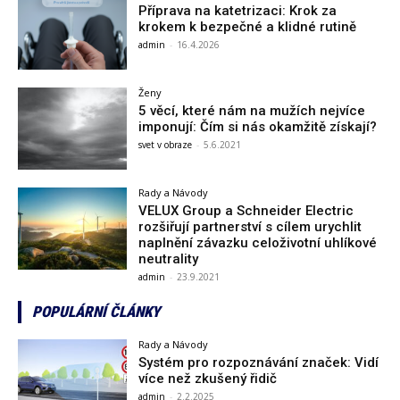
Příprava na katetrizaci: Krok za
krokem k bezpečné a klidné rutině
admin
-
16.4.2026
Ženy
5 věcí, které nám na mužích nejvíce
imponují: Čím si nás okamžitě získají?
svet v obraze
-
5.6.2021
Rady a Návody
VELUX Group a Schneider Electric
rozšiřují partnerství s cílem urychlit
naplnění závazku celoživotní uhlíkové
neutrality
admin
-
23.9.2021
POPULÁRNÍ ČLÁNKY
Rady a Návody
Systém pro rozpoznávání značek: Vidí
více než zkušený řidič
admin
-
2.2.2025