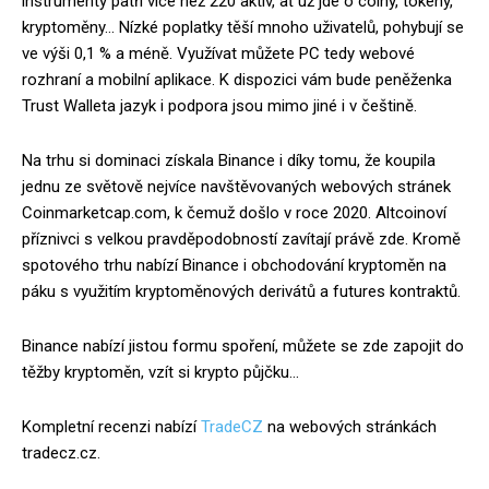
instrumenty patří více než 220 aktiv, ať už jde o coiny, tokeny,
kryptoměny… Nízké poplatky těší mnoho uživatelů, pohybují se
ve výši 0,1 % a méně. Využívat můžete PC tedy webové
rozhraní a mobilní aplikace. K dispozici vám bude peněženka
Trust Walleta jazyk i podpora jsou mimo jiné i v češtině.
Na trhu si dominaci získala Binance i díky tomu, že koupila
jednu ze světově nejvíce navštěvovaných webových stránek
Coinmarketcap.com, k čemuž došlo v roce 2020. Altcoinoví
příznivci s velkou pravděpodobností zavítají právě zde. Kromě
spotového trhu nabízí Binance i obchodování kryptoměn na
páku s využitím kryptoměnových derivátů a futures kontraktů.
Binance nabízí jistou formu spoření, můžete se zde zapojit do
těžby kryptoměn, vzít si krypto půjčku…
Kompletní recenzi nabízí
TradeCZ
na webových stránkách
tradecz.cz.