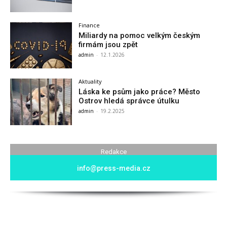
Finance
Miliardy na pomoc velkým českým
firmám jsou zpět
admin
-
12.1.2026
Aktuality
Láska ke psům jako práce? Město
Ostrov hledá správce útulku
admin
-
19.2.2025
Redakce
info@press-media.cz