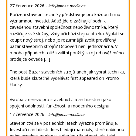
27 července 2026
-
info@press-media.cz
Pořízení stavební techniky představuje pro každou firmu
významnou investici. Ať už jde o začínající podnik,
zavedenou stavební společnost nebo živnostníka, který
rozšiřuje své služby, vždy přichází stejná otázka. Vyplatí se
koupit nový stroj, nebo je rozumnější zvolit prověřený
bazar stavebních strojů? Odpověď není jednoznačná. V
mnoha případech totiž kvalitní použitý stroj od ověřeného
prodejce odvede […]
The post
Bazar stavebních strojů aneb jak vybrat techniku,
která bude skutečně vydělávat
first appeared on
Promo
články
.
Výroba z nerezu pro stavebnictví a architekturu jako
spojení odolnosti, funkčnosti a moderního designu
17 července 2026
-
info@press-media.cz
Stavebnictví se v posledních letech výrazně proměňuje.
Investoři i architekti dnes hledají materiály, které nabídnou
nejen vysokou odolnost a dlouhou životnost, ale také