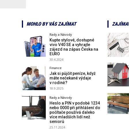
MOHLO BY VÁS ZAJÍMAT
ZAJÍMA
Rady a Návody
Kupte stylové, dostupné
vivo V40 SE a vyhrajte
zájezd na zápas Česka na
EURO
30.4.2024
Finance
Jak si půjčit peníze, když
máte nečekané výdaje
v rodině?
18.9.2025
Rady a Návody
Heslo a PIN v podobě 1234
nebo 0000 při přihlášení do
počítače používá daleko
více mladších lidí než
seniorů
25.11.2024