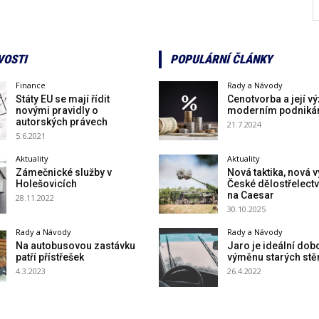
VOSTI
POPULÁRNÍ ČLÁNKY
Finance
Rady a Návody
Státy EU se mají řídit
Cenotvorba a její v
novými pravidly o
moderním podniká
autorských právech
21.7.2024
5.6.2021
Aktuality
Aktuality
Zámečnické služby v
Nová taktika, nová v
Holešovicích
České dělostřelect
na Caesar
28.11.2022
30.10.2025
Rady a Návody
Rady a Návody
Na autobusovou zastávku
Jaro je ideální dob
patří přístřešek
výměnu starých stě
4.3.2023
26.4.2022