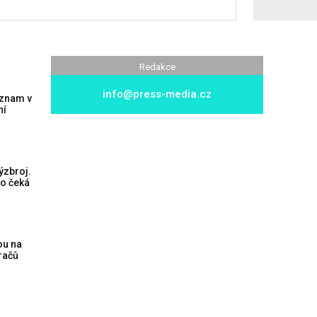
Redakce
info@press-media.cz
ýznam v
ní
ýzbroj.
vo čeká
ou na
račů