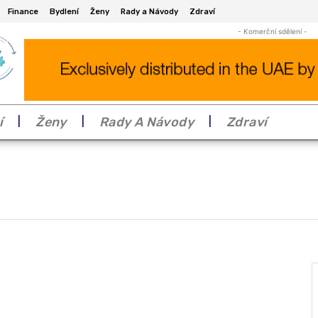
Finance
Bydlení
Ženy
Rady a Návody
Zdraví
- Komerční sdělení -
í
Ženy
Rady A Návody
Zdraví