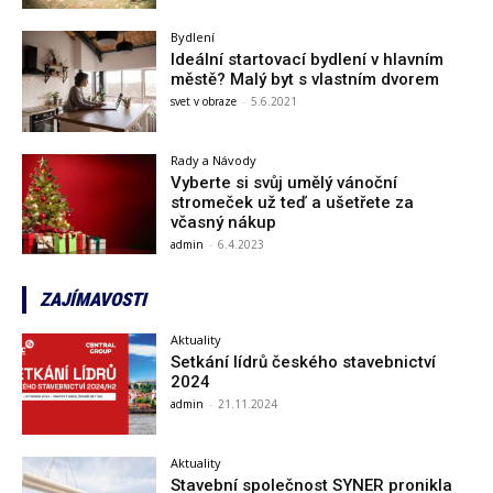
Bydlení
Ideální startovací bydlení v hlavním
městě? Malý byt s vlastním dvorem
svet v obraze
-
5.6.2021
Rady a Návody
Vyberte si svůj umělý vánoční
stromeček už teď a ušetřete za
včasný nákup
admin
-
6.4.2023
ZAJÍMAVOSTI
Aktuality
Setkání lídrů českého stavebnictví
2024
admin
-
21.11.2024
Aktuality
Stavební společnost SYNER pronikla