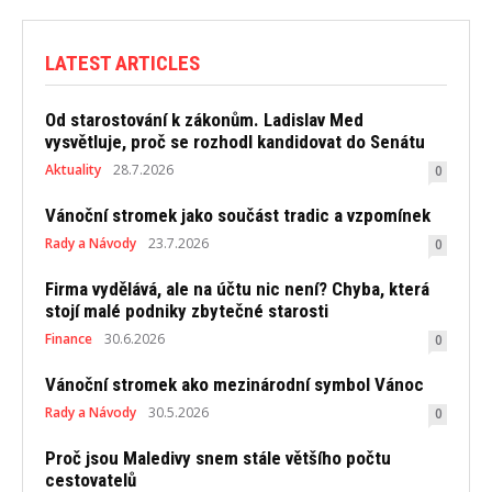
LATEST ARTICLES
Od starostování k zákonům. Ladislav Med
vysvětluje, proč se rozhodl kandidovat do Senátu
Aktuality
28.7.2026
0
Vánoční stromek jako součást tradic a vzpomínek
Rady a Návody
23.7.2026
0
Firma vydělává, ale na účtu nic není? Chyba, která
stojí malé podniky zbytečné starosti
Finance
30.6.2026
0
Vánoční stromek ako mezinárodní symbol Vánoc
Rady a Návody
30.5.2026
0
Proč jsou Maledivy snem stále většího počtu
cestovatelů