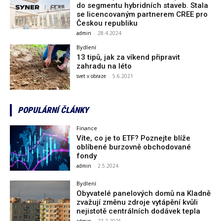
do segmentu hybridních staveb. Stala
se licencovaným partnerem CREE pro
Českou republiku
admin
-
28.4.2024
Bydlení
13 tipů, jak za víkend připravit
zahradu na léto
svet v obraze
-
5.6.2021
POPULÁRNÍ ČLÁNKY
Finance
Víte, co je to ETF? Poznejte blíže
oblíbené burzovně obchodované
fondy
admin
-
2.5.2024
Bydlení
Obyvatelé panelových domů na Kladně
zvažují změnu zdroje vytápění kvůli
nejistotě centrálních dodávek tepla
admin
-
27.2.2025