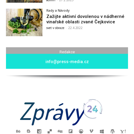
Rady a Návody
Zažijte aktivní dovolenou v nádherné
vinařské oblasti zvané Čejkovice
svet v obraze
-
22.4.2022
Redakce
info@press-media.cz
Zprávy