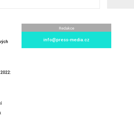
Redakce
info@press-media.cz
vých
-2022:
í
k