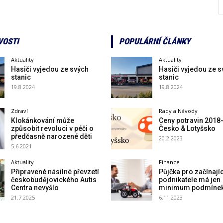
VOSTI
POPULÁRNÍ ČLÁNKY
Aktuality
Aktuality
Hasiči vyjedou ze svých
Hasiči vyjedou ze s
stanic
stanic
19.8.2024
19.8.2024
Zdraví
Rady a Návody
Klokánkování může
Ceny potravin 2018
způsobit revoluci v péči o
Česko & Lotyšsko
předčasně narozené děti
20.2.2023
5.6.2021
Aktuality
Finance
Připravené násilné převzetí
Půjčka pro začínajíc
českobudějovického Autis
podnikatele má jen
Centra nevyšlo
minimum podmíne
21.7.2025
6.11.2023