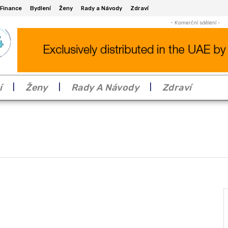
Finance
Bydlení
Ženy
Rady a Návody
Zdraví
- Komerční sdělení -
í
Ženy
Rady A Návody
Zdraví