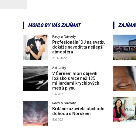
MOHLO BY VÁS ZAJÍMAT
ZAJÍMA
Rady a Návody
Profesionální DJ na svatbu
dokáže navodit tu nejlepší
atmosféru
21.4.2022
Aktuality
V Černém moři objevili
ložisko s více než 135
miliardami krychlových
metrů plynu
5.6.2021
Rady a Návody
Británie uzavřela obchodní
dohodu s Norskem
5.6.2021