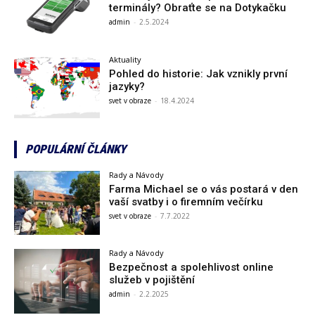
terminály? Obraťte se na Dotykačku
admin
-
2.5.2024
Aktuality
Pohled do historie: Jak vznikly první
jazyky?
svet v obraze
-
18.4.2024
POPULÁRNÍ ČLÁNKY
Rady a Návody
Farma Michael se o vás postará v den
vaší svatby i o firemním večírku
svet v obraze
-
7.7.2022
Rady a Návody
Bezpečnost a spolehlivost online
služeb v pojištění
admin
-
2.2.2025