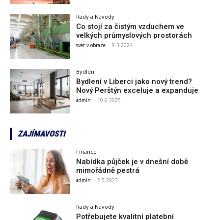
Rady a Návody
Co stojí za čistým vzduchem ve
velkých průmyslových prostorách
svet v obraze
-
9.3.2024
Bydlení
Bydlení v Liberci jako nový trend?
Nový Perštýn exceluje a expanduje
admin
-
10.6.2025
ZAJÍMAVOSTI
Finance
Nabídka půjček je v dnešní době
mimořádně pestrá
admin
-
2.5.2023
Rady a Návody
Potřebujete kvalitní platební