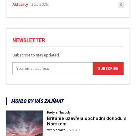
Aktuality
26.5.2026
0
NEWSLETTER
Subscribe to stay updated.
SUBSCRIBE
MOHLO BY VÁS ZAJÍMAT
Rady a Návody
Británie uzavřela obchodní dohodu s
Norskem
svet v obraze
-
5.6.2021