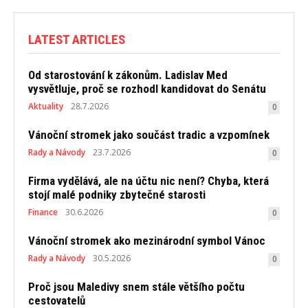
LATEST ARTICLES
Od starostování k zákonům. Ladislav Med
vysvětluje, proč se rozhodl kandidovat do Senátu
Aktuality
28.7.2026
0
Vánoční stromek jako součást tradic a vzpomínek
Rady a Návody
23.7.2026
0
Firma vydělává, ale na účtu nic není? Chyba, která
stojí malé podniky zbytečné starosti
Finance
30.6.2026
0
Vánoční stromek ako mezinárodní symbol Vánoc
Rady a Návody
30.5.2026
0
Proč jsou Maledivy snem stále většího počtu
cestovatelů