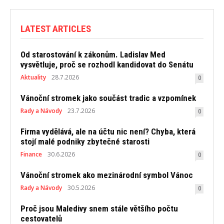
LATEST ARTICLES
Od starostování k zákonům. Ladislav Med
vysvětluje, proč se rozhodl kandidovat do Senátu
Aktuality
28.7.2026
0
Vánoční stromek jako součást tradic a vzpomínek
Rady a Návody
23.7.2026
0
Firma vydělává, ale na účtu nic není? Chyba, která
stojí malé podniky zbytečné starosti
Finance
30.6.2026
0
Vánoční stromek ako mezinárodní symbol Vánoc
Rady a Návody
30.5.2026
0
Proč jsou Maledivy snem stále většího počtu
cestovatelů