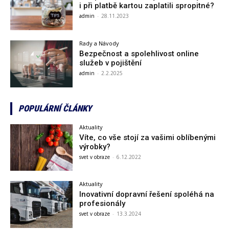
i při platbě kartou zaplatili spropitné?
admin
-
28.11.2023
Rady a Návody
Bezpečnost a spolehlivost online
služeb v pojištění
admin
-
2.2.2025
POPULÁRNÍ ČLÁNKY
Aktuality
Víte, co vše stojí za vašimi oblíbenými
výrobky?
svet v obraze
-
6.12.2022
Aktuality
Inovativní dopravní řešení spoléhá na
profesionály
svet v obraze
-
13.3.2024