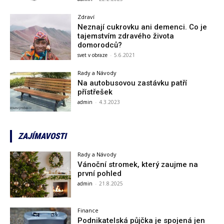
Zdraví
Neznají cukrovku ani demenci. Co je
tajemstvím zdravého života
domorodců?
svet v obraze
-
5.6.2021
Rady a Návody
Na autobusovou zastávku patří
přístřešek
admin
-
4.3.2023
ZAJÍMAVOSTI
Rady a Návody
Vánoční stromek, který zaujme na
první pohled
admin
-
21.8.2025
Finance
Podnikatelská půjčka je spojená jen