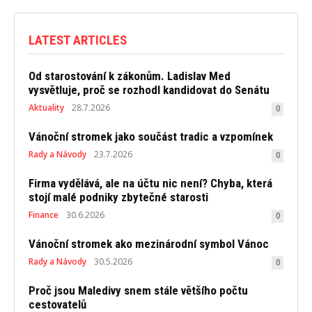
LATEST ARTICLES
Od starostování k zákonům. Ladislav Med
vysvětluje, proč se rozhodl kandidovat do Senátu
Aktuality
28.7.2026
0
Vánoční stromek jako součást tradic a vzpomínek
Rady a Návody
23.7.2026
0
Firma vydělává, ale na účtu nic není? Chyba, která
stojí malé podniky zbytečné starosti
Finance
30.6.2026
0
Vánoční stromek ako mezinárodní symbol Vánoc
Rady a Návody
30.5.2026
0
Proč jsou Maledivy snem stále většího počtu
cestovatelů