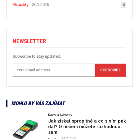
Aktuality
26.5.2026
0
NEWSLETTER
Subscribe to stay updated.
SUBSCRIBE
MOHLO BY VÁS ZAJÍMAT
Rady a Návody
Jak získat spropitné a co s ním pak
dál? O něčem můžete rozhodnout
sami
admin
-
22.2.2025