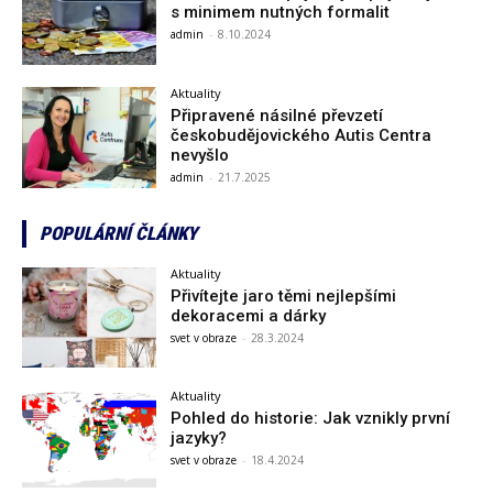
s minimem nutných formalit
admin
-
8.10.2024
Aktuality
Připravené násilné převzetí
českobudějovického Autis Centra
nevyšlo
admin
-
21.7.2025
POPULÁRNÍ ČLÁNKY
Aktuality
Přivítejte jaro těmi nejlepšími
dekoracemi a dárky
svet v obraze
-
28.3.2024
Aktuality
Pohled do historie: Jak vznikly první
jazyky?
svet v obraze
-
18.4.2024