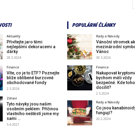
VOSTI
POPULÁRNÍ ČLÁNKY
Aktuality
Rady a Návody
Přivítejte jaro těmi
Vánoční stromek a
nejlepšími dekoracemi a
mezinárodní symb
dárky
Vánoc
28.3.2024
30.5.2026
Finance
Finance
Víte, co je to ETF? Poznejte
Nakupovat kryptom
blíže oblíbené burzovně
bychom měli vždy
obchodované fondy
bezpečně. Kde toho
docílit?
2.5.2024
2.5.2024
Zdraví
Rady a Návody
Tyto návyky jsou našim
Co jsou kanabinoidy
osobním peklem: Příčinou
fungují?
vlastního neštěstí jsme my
sami …
20.2.2024
5.6.2021