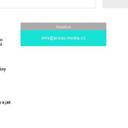
Redakce
info@press-media.cz
ko
ol
ěny
 a jak