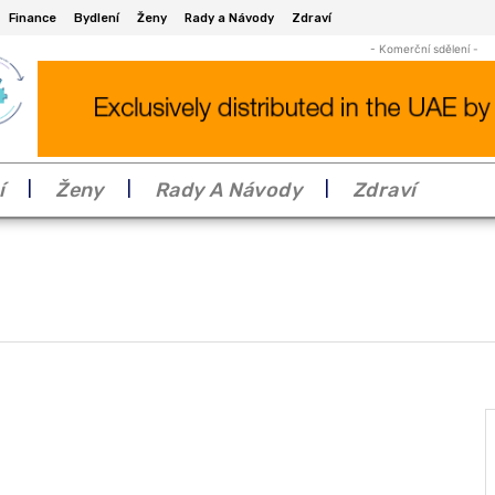
Finance
Bydlení
Ženy
Rady a Návody
Zdraví
- Komerční sdělení -
í
Ženy
Rady A Návody
Zdraví