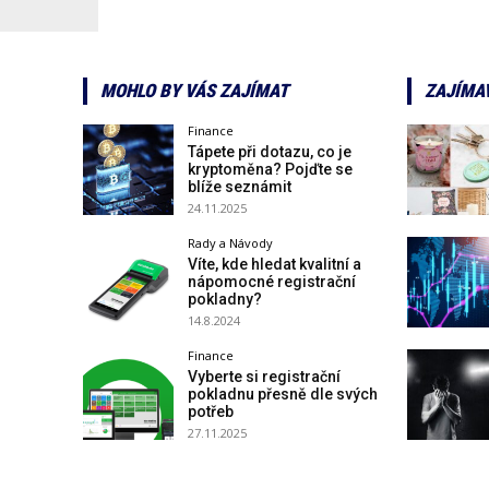
MOHLO BY VÁS ZAJÍMAT
ZAJÍMA
Finance
Tápete při dotazu, co je
kryptoměna? Pojďte se
blíže seznámit
24.11.2025
Rady a Návody
Víte, kde hledat kvalitní a
nápomocné registrační
pokladny?
14.8.2024
Finance
Vyberte si registrační
pokladnu přesně dle svých
potřeb
27.11.2025