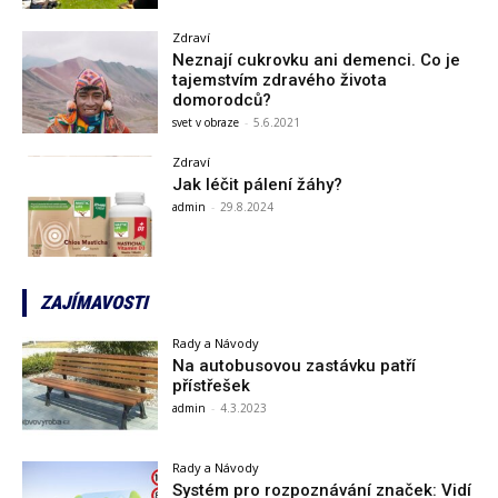
Zdraví
Neznají cukrovku ani demenci. Co je
tajemstvím zdravého života
domorodců?
svet v obraze
-
5.6.2021
Zdraví
Jak léčit pálení žáhy?
admin
-
29.8.2024
ZAJÍMAVOSTI
Rady a Návody
Na autobusovou zastávku patří
přístřešek
admin
-
4.3.2023
Rady a Návody
Systém pro rozpoznávání značek: Vidí