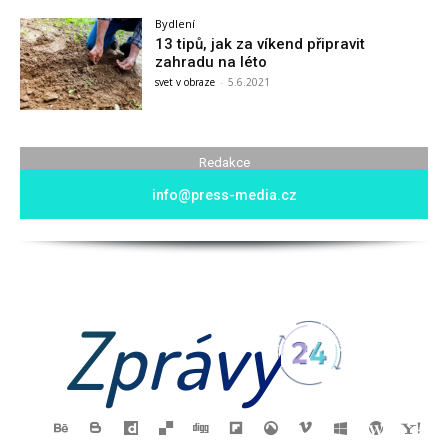
Bydlení
13 tipů, jak za víkend připravit
zahradu na léto
svet v obraze
-
5.6.2021
Redakce
info@press-media.cz
Zprávy