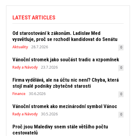
LATEST ARTICLES
Od starostování k zákonům. Ladislav Med
vysvětluje, proč se rozhodl kandidovat do Senátu
Aktuality
28.7.2026
0
Vánoční stromek jako součást tradic a vzpomínek
Rady a Návody
23.7.2026
0
Firma vydělává, ale na účtu nic není? Chyba, která
stojí malé podniky zbytečné starosti
Finance
30.6.2026
0
Vánoční stromek ako mezinárodní symbol Vánoc
Rady a Návody
30.5.2026
0
Proč jsou Maledivy snem stále většího počtu
cestovatelů