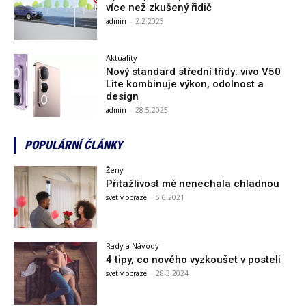
více než zkušený řidič
admin
-
2.2.2025
Aktuality
Nový standard střední třídy: vivo V50
Lite kombinuje výkon, odolnost a
design
admin
-
28.5.2025
POPULÁRNÍ ČLÁNKY
Ženy
Přitažlivost mě nenechala chladnou
svet v obraze
-
5.6.2021
Rady a Návody
4 tipy, co nového vyzkoušet v posteli
svet v obraze
-
28.3.2024