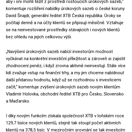
aby i oni mohli těžit z prostředí rostoucích úrokových sazeb,“
komentuje rozšíření nabídky úrokových sazeb o české koruny
David Šnajdr, generální ředitel XTB Česká republika. Úroky se
počítají denně a na účty klientů se připisují měsíčně. Vztahuje
se na neinvestované prostředky stávajících i nových klientů
bez ohledu na jejich celkovou výši.
„Navýšení úrokových sazeb nabízí investorům možnost
vyčkávat na konkrétní investiční příležitost a zároveň si zajistit
zhodnocení peněz, i když zrovna aktivně neinvestují. Stále více
lidí zvažuje vstup na finanční trhy, a my jim chceme nabídnout
další přidanou hodnotu, když už se rozhodnou s investicemi
začít,“ komentuje zvýšení úrokových sazeb novým klientům
Vladimír Holovka, obchodní ředitel XTB pro Česko, Slovensko
a Maďarsko.
I díky novým funkcím získala společnost XTB v loňském roce
129,7 tisíce nových klientů, stejně tak stoupl počet aktivních
klientů na 378,5 tisíc. V meziročním srovnání se tak investicím