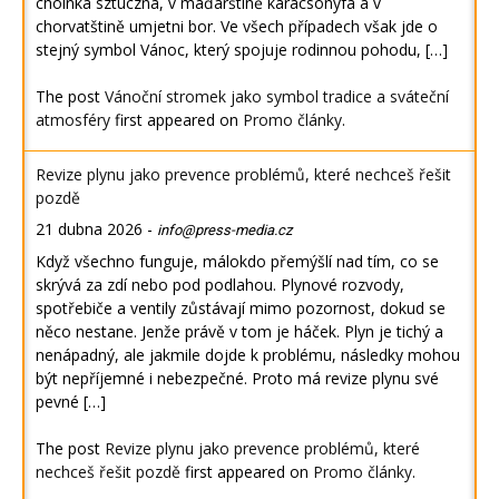
choinka sztuczna, v maďarštině karácsonyfa a v
chorvatštině umjetni bor. Ve všech případech však jde o
stejný symbol Vánoc, který spojuje rodinnou pohodu, […]
The post
Vánoční stromek jako symbol tradice a sváteční
atmosféry
first appeared on
Promo články
.
Revize plynu jako prevence problémů, které nechceš řešit
pozdě
21 dubna 2026
-
info@press-media.cz
Když všechno funguje, málokdo přemýšlí nad tím, co se
skrývá za zdí nebo pod podlahou. Plynové rozvody,
spotřebiče a ventily zůstávají mimo pozornost, dokud se
něco nestane. Jenže právě v tom je háček. Plyn je tichý a
nenápadný, ale jakmile dojde k problému, následky mohou
být nepříjemné i nebezpečné. Proto má revize plynu své
pevné […]
The post
Revize plynu jako prevence problémů, které
nechceš řešit pozdě
first appeared on
Promo články
.