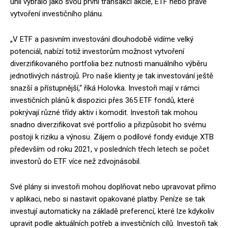
unii vybralo jako svou první transakci akcie, ETF nebo právě
vytvoření investičního plánu.
„V ETF a pasivním investování dlouhodobě vidíme velký
potenciál, nabízí totiž investorům možnost vytvoření
diverzifikovaného portfolia bez nutnosti manuálního výběru
jednotlivých nástrojů. Pro naše klienty je tak investování ještě
snazší a přístupnější,“ říká Holovka. Investoři mají v rámci
investičních plánů k dispozici přes 365 ETF fondů, které
pokrývají různé třídy aktiv i komodit. Investoři tak mohou
snadno diverzifikovat své portfolio a přizpůsobit ho svému
postoji k riziku a výnosu. Zájem o podílové fondy eviduje XTB
především od roku 2021, v posledních třech letech se počet
investorů do ETF více než zdvojnásobil.
Své plány si investoři mohou doplňovat nebo upravovat přímo
v aplikaci, nebo si nastavit opakované platby. Peníze se tak
investují automaticky na základě preferencí, které lze kdykoliv
upravit podle aktuálních potřeb a investičních cílů. Investoři tak