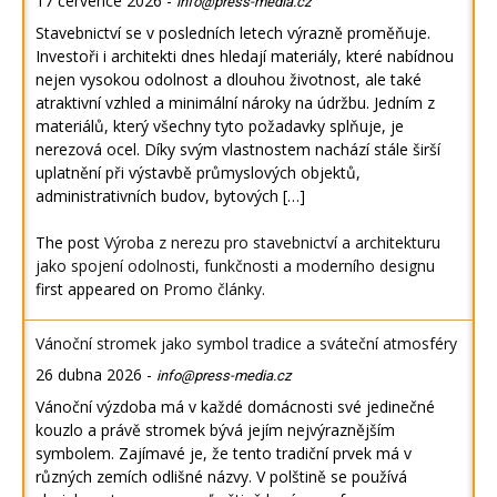
17 července 2026
-
info@press-media.cz
Stavebnictví se v posledních letech výrazně proměňuje.
Investoři i architekti dnes hledají materiály, které nabídnou
nejen vysokou odolnost a dlouhou životnost, ale také
atraktivní vzhled a minimální nároky na údržbu. Jedním z
materiálů, který všechny tyto požadavky splňuje, je
nerezová ocel. Díky svým vlastnostem nachází stále širší
uplatnění při výstavbě průmyslových objektů,
administrativních budov, bytových […]
The post
Výroba z nerezu pro stavebnictví a architekturu
jako spojení odolnosti, funkčnosti a moderního designu
first appeared on
Promo články
.
Vánoční stromek jako symbol tradice a sváteční atmosféry
26 dubna 2026
-
info@press-media.cz
Vánoční výzdoba má v každé domácnosti své jedinečné
kouzlo a právě stromek bývá jejím nejvýraznějším
symbolem. Zajímavé je, že tento tradiční prvek má v
různých zemích odlišné názvy. V polštině se používá