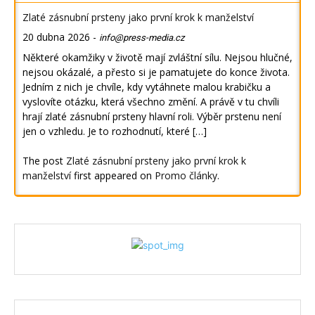
Zlaté zásnubní prsteny jako první krok k manželství
20 dubna 2026
-
info@press-media.cz
Některé okamžiky v životě mají zvláštní sílu. Nejsou hlučné,
nejsou okázalé, a přesto si je pamatujete do konce života.
Jedním z nich je chvíle, kdy vytáhnete malou krabičku a
vyslovíte otázku, která všechno změní. A právě v tu chvíli
hrají zlaté zásnubní prsteny hlavní roli. Výběr prstenu není
jen o vzhledu. Je to rozhodnutí, které […]
The post
Zlaté zásnubní prsteny jako první krok k
manželství
first appeared on
Promo články
.