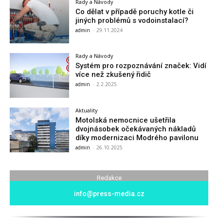
Rady a Návody
Co dělat v případě poruchy kotle či
jiných problémů s vodoinstalací?
admin
-
29.11.2024
Rady a Návody
Systém pro rozpoznávání značek: Vidí
více než zkušený řidič
admin
-
2.2.2025
Aktuality
Motolská nemocnice ušetřila
dvojnásobek očekávaných nákladů
díky modernizaci Modrého pavilonu
admin
-
26.10.2025
Redakce
info@press-media.cz