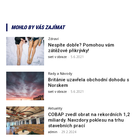
MOHLO BY VÁS ZAJÍMAT
Zdraví
Nespíte dobře? Pomohou vám
zátěžové přikrývky!
svet v obraze
-
5.6.2021
Rady a Návody
Británie uzavřela obchodní dohodu s
Norskem
svet v obraze
-
5.6.2021
Aktuality
COBAP zvedl obrat na rekordních 1,2
miliardy. Navzdory poklesu na trhu
stavebních prací
admin
-
29.2.2024