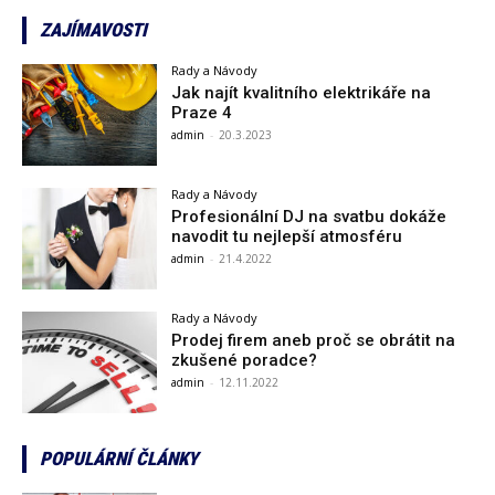
ZAJÍMAVOSTI
Rady a Návody
Jak najít kvalitního elektrikáře na
Praze 4
admin
-
20.3.2023
Rady a Návody
Profesionální DJ na svatbu dokáže
navodit tu nejlepší atmosféru
admin
-
21.4.2022
Rady a Návody
Prodej firem aneb proč se obrátit na
zkušené poradce?
admin
-
12.11.2022
POPULÁRNÍ ČLÁNKY