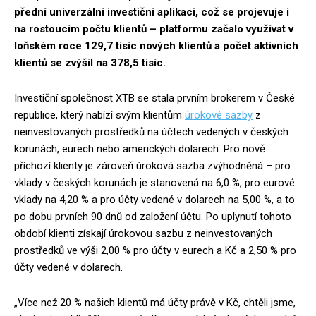
přední univerzální investiční aplikaci, což se projevuje i
na rostoucím počtu klientů – platformu začalo využívat v
loňském roce 129,7 tisíc nových klientů a počet aktivních
klientů se zvýšil na 378,5 tisíc.
Investiční společnost XTB se stala prvním brokerem v České
republice, který nabízí svým klientům
úrokové sazby
z
neinvestovaných prostředků na účtech vedených v českých
korunách, eurech nebo amerických dolarech. Pro nově
příchozí klienty je zároveň úroková sazba zvýhodněná – pro
vklady v českých korunách je stanovená na 6,0 %, pro eurové
vklady na 4,20 % a pro účty vedené v dolarech na 5,00 %, a to
po dobu prvních 90 dnů od založení účtu. Po uplynutí tohoto
období klienti získají úrokovou sazbu z neinvestovaných
prostředků ve výši 2,00 % pro účty v eurech a Kč a 2,50 % pro
účty vedené v dolarech.
„Více než 20 % našich klientů má účty právě v Kč, chtěli jsme,