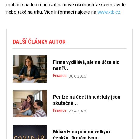
mohou snadno reagovat na nové okolnosti ve svém životě
nebo také na trhu. Více informací najdete na
www.xtb.cz
.
DALŠÍ ČLÁNKY AUTOR
Firma vydělává, ale na účtu nic
není?...
Finance
30.6.2026
Peníze na účet ihned: kdy jsou
skutečně...
Finance
23.4.2026
Miliardy na pomoc velkým
českým firmám jsou...