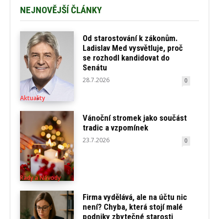
NEJNOVĚJŠÍ ČLÁNKY
Od starostování k zákonům.
Ladislav Med vysvětluje, proč
se rozhodl kandidovat do
Senátu
28.7.2026
0
Aktuality
Vánoční stromek jako součást
tradic a vzpomínek
23.7.2026
0
Rady a Návody
Firma vydělává, ale na účtu nic
není? Chyba, která stojí malé
podniky zbytečné starosti