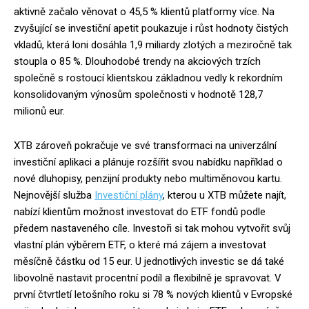
aktivně začalo věnovat o 45,5 % klientů platformy více. Na
zvyšující se investiční apetit poukazuje i růst hodnoty čistých
vkladů, která loni dosáhla 1,9 miliardy zlotých a meziročně tak
stoupla o 85 %. Dlouhodobé trendy na akciových trzích
společně s rostoucí klientskou základnou vedly k rekordním
konsolidovaným výnosům společnosti v hodnotě 128,7
milionů eur.
XTB zároveň pokračuje ve své transformaci na univerzální
investiční aplikaci a plánuje rozšířit svou nabídku například o
nové dluhopisy, penzijní produkty nebo multiměnovou kartu.
Nejnovější služba
Investiční plány
, kterou u XTB můžete najít,
nabízí klientům možnost investovat do ETF fondů podle
předem nastaveného cíle. Investoři si tak mohou vytvořit svůj
vlastní plán výběrem ETF, o které má zájem a investovat
měsíčně částku od 15 eur. U jednotlivých investic se dá také
libovolně nastavit procentní podíl a flexibilně je spravovat. V
první čtvrtletí letošního roku si 78 % nových klientů v Evropské