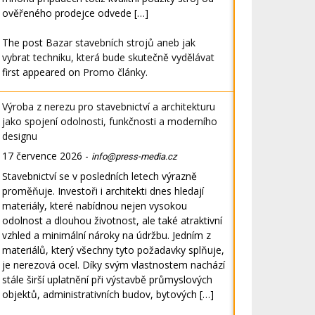
ověřeného prodejce odvede […]
The post
Bazar stavebních strojů aneb jak
vybrat techniku, která bude skutečně vydělávat
first appeared on
Promo články
.
Výroba z nerezu pro stavebnictví a architekturu
jako spojení odolnosti, funkčnosti a moderního
designu
17 července 2026
-
info@press-media.cz
Stavebnictví se v posledních letech výrazně
proměňuje. Investoři i architekti dnes hledají
materiály, které nabídnou nejen vysokou
odolnost a dlouhou životnost, ale také atraktivní
vzhled a minimální nároky na údržbu. Jedním z
materiálů, který všechny tyto požadavky splňuje,
je nerezová ocel. Díky svým vlastnostem nachází
stále širší uplatnění při výstavbě průmyslových
objektů, administrativních budov, bytových […]