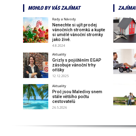
MOHLO BY VÁS ZAJÍMAT
ZAJÍMA
Rady a Návody
Nenechte si ujít prodej
vánočních stromků a kupte
si umělé vánoční stromky
jako živé.
4.8.2024
Aktuality
Grizly s pojištěním EGAP
zásobuje vánoční trhy
oříšky
12.12.2025
Aktuality
Proč jsou Maledivy snem
stále většího počtu
cestovatelů
26.5.2026