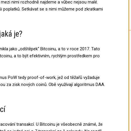
 mezi nimi rozhodně najdeme a vůbec nejsou malé.
ýši poplatků. Setkávat se s nimi můžeme pod zkratkami
jaká je?
ikla jako „odštěpek“ Bitcoinu, a to v roce 2017. Tato
Bitcoinu, a to být efektivním, rychlým prostředkem pro
us PoW tedy proof-of-work, jež od těžařů vyžaduje
ou za zisk nových coinů. Obě využívají algoritmus DAA.
cí
pracování transakcí. U Bitcoinu je všeobecně známé, že