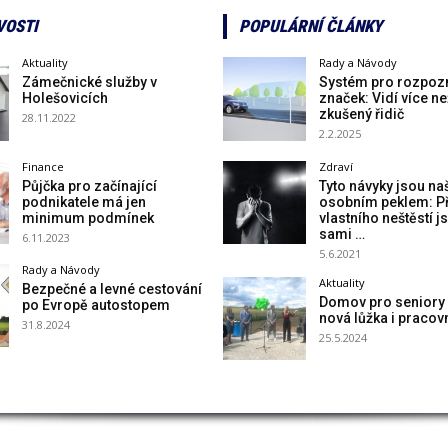
VOSTI
POPULÁRNÍ ČLÁNKY
Aktuality
Rady a Návody
Zámečnické služby v
Systém pro rozpoz
Holešovicích
značek: Vidí více ne
zkušený řidič
28.11.2022
2.2.2025
Finance
Zdraví
Půjčka pro začínající
Tyto návyky jsou na
podnikatele má jen
osobním peklem: Př
minimum podmínek
vlastního neštěstí 
sami …
6.11.2023
5.6.2021
Rady a Návody
Aktuality
Bezpečné a levné cestování
Domov pro seniory 
po Evropě autostopem
nová lůžka i pracov
31.8.2024
25.5.2024