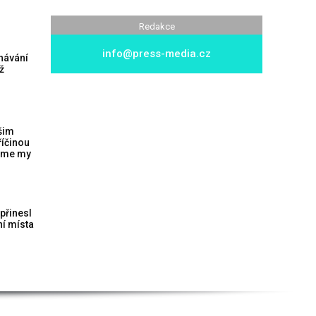
Redakce
info@press-media.cz
návání
ž
šim
íčinou
jsme my
přinesl
ní místa