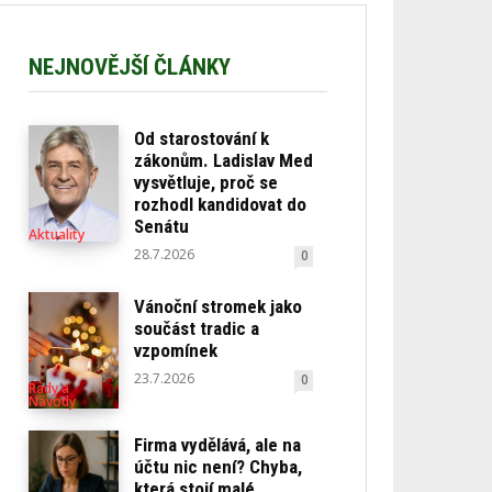
NEJNOVĚJŠÍ ČLÁNKY
Od starostování k
zákonům. Ladislav Med
vysvětluje, proč se
rozhodl kandidovat do
Senátu
Aktuality
28.7.2026
0
Vánoční stromek jako
součást tradic a
vzpomínek
23.7.2026
0
Rady a
Návody
Firma vydělává, ale na
účtu nic není? Chyba,
která stojí malé