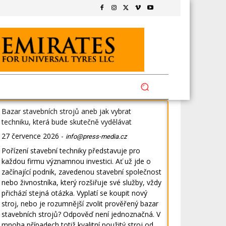
Bazar stavebních strojů aneb jak vybrat
techniku, která bude skutečně vydělávat
27 července 2026
-
info@press-media.cz
Pořízení stavební techniky představuje pro
každou firmu významnou investici. Ať už jde o
začínající podnik, zavedenou stavební společnost
nebo živnostníka, který rozšiřuje své služby, vždy
přichází stejná otázka. Vyplatí se koupit nový
stroj, nebo je rozumnější zvolit prověřený bazar
stavebních strojů? Odpověď není jednoznačná. V
mnoha případech totiž kvalitní použitý stroj od