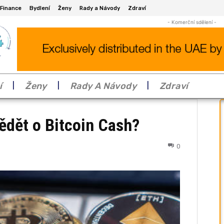
Finance
Bydlení
Ženy
Rady a Návody
Zdraví
- Komerční sdělení -
í
Ženy
Rady A Návody
Zdraví
ědět o Bitcoin Cash?
0