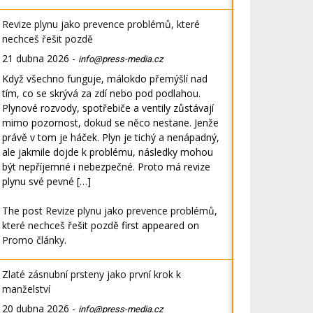
Revize plynu jako prevence problémů, které
nechceš řešit pozdě
21 dubna 2026
-
info@press-media.cz
Když všechno funguje, málokdo přemýšlí nad
tím, co se skrývá za zdí nebo pod podlahou.
Plynové rozvody, spotřebiče a ventily zůstávají
mimo pozornost, dokud se něco nestane. Jenže
právě v tom je háček. Plyn je tichý a nenápadný,
ale jakmile dojde k problému, následky mohou
být nepříjemné i nebezpečné. Proto má revize
plynu své pevné […]
The post
Revize plynu jako prevence problémů,
které nechceš řešit pozdě
first appeared on
Promo články
.
Zlaté zásnubní prsteny jako první krok k
manželství
20 dubna 2026
-
info@press-media.cz