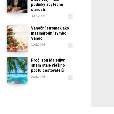
podniky zbytečné
starosti
Finance
30.6.2026
0
Vánoční stromek ako
mezinárodní symbol
Vánoc
30.5.2026
0
Rady a
Návody
Proč jsou Maledivy
snem stále většího
počtu cestovatelů
26.5.2026
0
Aktuality