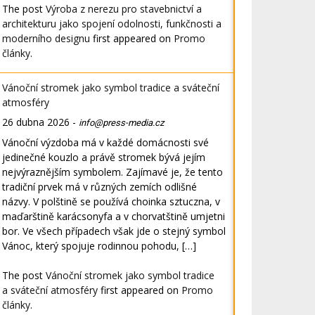
The post
Výroba z nerezu pro stavebnictví a
architekturu jako spojení odolnosti, funkčnosti a
moderního designu
first appeared on
Promo
články
.
Vánoční stromek jako symbol tradice a sváteční
atmosféry
26 dubna 2026
-
info@press-media.cz
Vánoční výzdoba má v každé domácnosti své
jedinečné kouzlo a právě stromek bývá jejím
nejvýraznějším symbolem. Zajímavé je, že tento
tradiční prvek má v různých zemích odlišné
názvy. V polštině se používá choinka sztuczna, v
maďarštině karácsonyfa a v chorvatštině umjetni
bor. Ve všech případech však jde o stejný symbol
Vánoc, který spojuje rodinnou pohodu, […]
The post
Vánoční stromek jako symbol tradice
a sváteční atmosféry
first appeared on
Promo
články
.