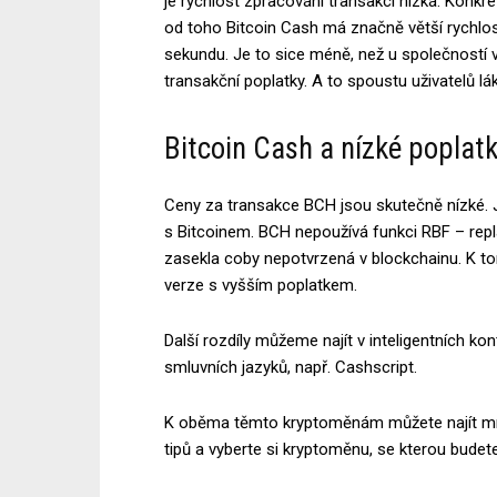
je rychlost zpracování transakcí nízká. Konkré
od toho Bitcoin Cash má značně větší rychlos
sekundu. Je to sice méně, než u společností 
transakční poplatky. A to spoustu uživatelů lá
Bitcoin Cash a nízké poplat
Ceny za transakce BCH jsou skutečně nízké. Je
s Bitcoinem. BCH nepoužívá funkci RBF – repla
zasekla coby nepotvrzená v blockchainu. K to
verze s vyšším poplatkem.
Další rozdíly můžeme najít v inteligentních kon
smluvních jazyků, např. Cashscript.
K oběma těmto kryptoměnám můžete najít m
tipů a vyberte si kryptoměnu, se kterou budete