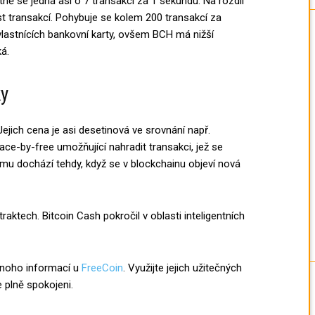
tně se jedná asi o 7 transakcí za 1 sekundu. Na rozdíl
t transakcí. Pohybuje se kolem 200 transakcí za
vlastnících bankovní karty, ovšem BCH má nižší
ká.
ky
jich cena je asi desetinová ve srovnání např.
ce-by-free umožňující nahradit transakci, jež se
mu dochází tehdy, když se v blockchainu objeví nová
traktech. Bitcoin Cash pokročil v oblasti inteligentních
noho informací u
FreeCoin
. Využijte jejich užitečných
 plně spokojeni.