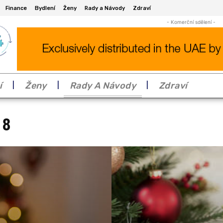
Finance
Bydlení
Ženy
Rady a Návody
Zdraví
- Komerční sdělení -
í
Ženy
Rady A Návody
Zdraví
 8