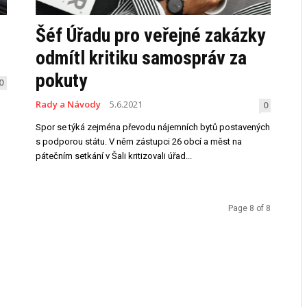
Šéf Úřadu pro veřejné zakázky
odmítl kritiku samospráv za
pokuty
0
Rady a Návody
5.6.2021
0
Spor se týká zejména převodu nájemních bytů postavených
s podporou státu. V něm zástupci 26 obcí a měst na
pátečním setkání v Šali kritizovali úřad...
Page 8 of 8