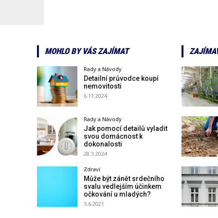
MOHLO BY VÁS ZAJÍMAT
ZAJÍMA
Rady a Návody
Detailní průvodce koupí
nemovitosti
6.11.2024
Rady a Návody
Jak pomocí detailů vyladit
svou domácnost k
dokonalosti
28.3.2024
Zdraví
Může být zánět srdečního
svalu vedlejším účinkem
očkování u mladých?
5.6.2021