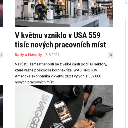
V květnu vzniklo v USA 559
tisíc nových pracovních míst
Rady a Návody
5.6.2021
0
0
Na růstu zaměstnanosti se z velké části podíleli sektory,
které vážně poškodila koronakríza. WASHINGTON.
Americká ekonomika v květnu 2021 vytvořila 559 000
nových pracovních míst...