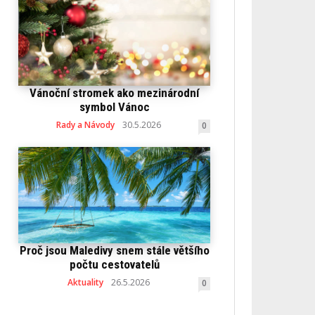
Vánoční stromek ako mezinárodní
symbol Vánoc
Rady a Návody
30.5.2026
0
Proč jsou Maledivy snem stále většího
počtu cestovatelů
Aktuality
26.5.2026
0