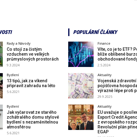
VOSTI
POPULÁRNÍ ČLÁNKY
Rady a Návody
Finance
Co stojí za čistým
Víte, co je to ETF? 
vzduchem ve velkých
blíže oblíbené burz
průmyslových prostorách
obchodované fond
9.3.2024
2.5.2024
Bydlení
Aktuality
13 tipů, jak za víkend
Vojenská zdravotní
připravit zahradu na léto
pojišťovna hospoda
výrazně lépe proti 
5.6.2021
29.9.2025
Bydlení
Aktuality
Jak vyčarovat ze starého
EU uvažuje o posíle
zchátralého domu stylové
Export Credit Agen
bydlení s nezaměnitelnou
z evropského rozpo
atmosférou
Revoluční plán přin
EGAP
5.6.2021