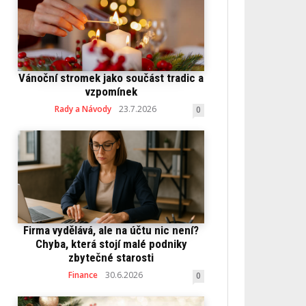
Vánoční stromek jako součást tradic a
vzpomínek
Rady a Návody
23.7.2026
0
Firma vydělává, ale na účtu nic není?
Chyba, která stojí malé podniky
zbytečné starosti
Finance
30.6.2026
0