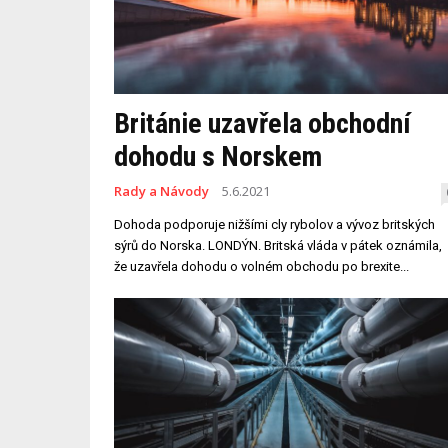
Británie uzavřela obchodní
dohodu s Norskem
Rady a Návody
5.6.2021
Dohoda podporuje nižšími cly rybolov a vývoz britských
sýrů do Norska. LONDÝN. Britská vláda v pátek oznámila,
že uzavřela dohodu o volném obchodu po brexite...