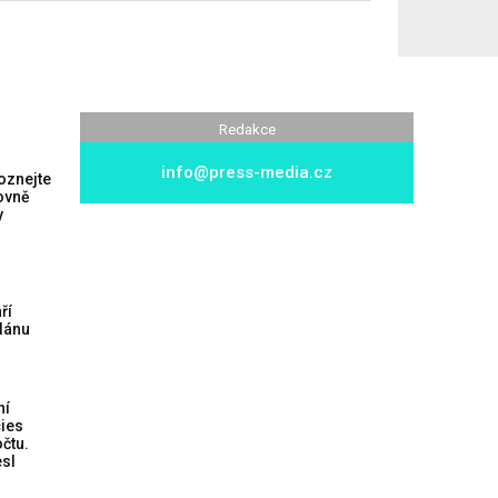
Redakce
info@press-media.cz
Poznejte
ovně
y
ří
plánu
ní
cies
čtu.
esl