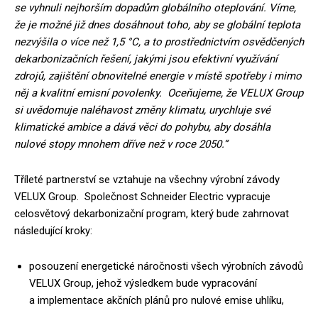
se vyhnuli nejhorším dopadům globálního oteplování. Víme,
že je možné již dnes dosáhnout toho, aby se globální teplota
nezvýšila o více než 1,5 °C, a to prostřednictvím osvědčených
dekarbonizačních řešení, jakými jsou efektivní využívání
zdrojů, zajištění obnovitelné energie v místě spotřeby i mimo
něj a kvalitní emisní povolenky. Oceňujeme, že VELUX Group
si uvědomuje naléhavost změny klimatu, urychluje své
klimatické ambice a dává věci do pohybu, aby dosáhla
nulové stopy mnohem dříve než v roce 2050.“
Tříleté partnerství se vztahuje na všechny výrobní závody
VELUX Group. Společnost Schneider Electric vypracuje
celosvětový dekarbonizační program, který bude zahrnovat
následující kroky:
posouzení energetické náročnosti všech výrobních závodů
VELUX Group, jehož výsledkem bude vypracování
a implementace akčních plánů pro nulové emise uhlíku,