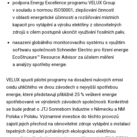
podpora Energy Excellence programu VELUX Group
v souladu s normou ISO50001, zlepšování činností
v oblasti energetické účinnosti a rozšiřování místních
kapacit pro vytápění a výrobu elektřiny z obnovitelných
zdrojů s cílem postupně ukončit využívání fosilních paliv,
nasazení globálního monitorovacího systému s využitím
softwaru společnosti Schneider Electric pro řízení energie
EcoStruxure™ Resource Advisor za účelem měření
a analýzy spotřeby energie.
VELUX spustí pilotní programy na dosažení nulových emisí
oxidu uhličitého ve dvou závodech s nejvyšší spotřebou
energie, které představují přibližně 25 % veškeré energie
spotřebované ve výrobních závodech společnosti. Konkrétně
se bude jednat o JTJ Sonneborn Industrie v Německu a NM
Polska v Polsku. Významné investice do těchto provozů
zajistí jejich přechod na obnovitelné zdroje vytápění s instalací
tepelných čerpadel poháněných ekologickou elektřinou