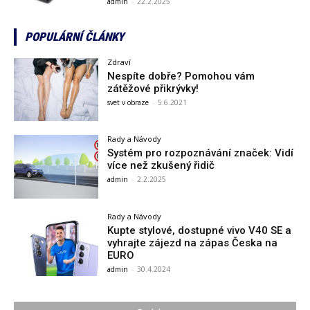
admin
-
22.2.2025
POPULÁRNÍ ČLÁNKY
Zdraví
Nespíte dobře? Pomohou vám
zátěžové přikrývky!
svet v obraze
-
5.6.2021
Rady a Návody
Systém pro rozpoznávání značek: Vidí
více než zkušený řidič
admin
-
2.2.2025
Rady a Návody
Kupte stylové, dostupné vivo V40 SE a
vyhrajte zájezd na zápas Česka na
EURO
admin
-
30.4.2024