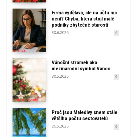
Rady a Návody
Firma vydělává, ale na účtu nic
není? Chyba, která stojí malé
podniky zbytečné starosti
30.6.2026
0
Finance
Vánoční stromek ako
mezinárodní symbol Vánoc
30.5.2026
0
Rady a Návody
Proč jsou Maledivy snem stále
většího počtu cestovatelů
26.5.2026
0