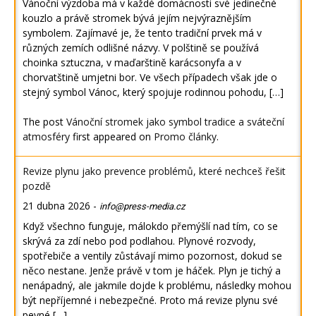
Vánoční výzdoba má v každé domácnosti své jedinečné
kouzlo a právě stromek bývá jejím nejvýraznějším
symbolem. Zajímavé je, že tento tradiční prvek má v
různých zemích odlišné názvy. V polštině se používá
choinka sztuczna, v maďarštině karácsonyfa a v
chorvatštině umjetni bor. Ve všech případech však jde o
stejný symbol Vánoc, který spojuje rodinnou pohodu, […]
The post
Vánoční stromek jako symbol tradice a sváteční
atmosféry
first appeared on
Promo články
.
Revize plynu jako prevence problémů, které nechceš řešit
pozdě
21 dubna 2026
-
info@press-media.cz
Když všechno funguje, málokdo přemýšlí nad tím, co se
skrývá za zdí nebo pod podlahou. Plynové rozvody,
spotřebiče a ventily zůstávají mimo pozornost, dokud se
něco nestane. Jenže právě v tom je háček. Plyn je tichý a
nenápadný, ale jakmile dojde k problému, následky mohou
být nepříjemné i nebezpečné. Proto má revize plynu své
pevné […]