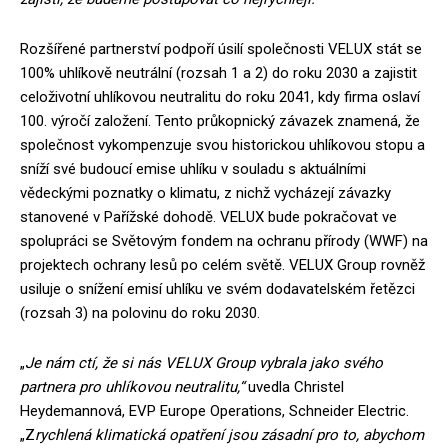
Rozšířené partnerství podpoří úsilí společnosti VELUX stát se
100% uhlíkově neutrální (rozsah 1 a 2) do roku 2030 a zajistit
celoživotní uhlíkovou neutralitu do roku 2041, kdy firma oslaví
100. výročí založení. Tento průkopnický závazek znamená, že
společnost vykompenzuje svou historickou uhlíkovou stopu a
sníží své budoucí emise uhlíku v souladu s aktuálními
vědeckými poznatky o klimatu, z nichž vycházejí závazky
stanovené v Pařížské dohodě. VELUX bude pokračovat ve
spolupráci se Světovým fondem na ochranu přírody (WWF) na
projektech ochrany lesů po celém světě. VELUX Group rovněž
usiluje o snížení emisí uhlíku ve svém dodavatelském řetězci
(rozsah 3) na polovinu do roku 2030.
„
Je nám ctí, že si nás VELUX Group vybrala jako svého
partnera pro uhlíkovou neutralitu,“
uvedla Christel
Heydemannová, EVP Europe Operations, Schneider Electric.
„Z
rychlená klimatická opatření jsou zásadní pro to, abychom