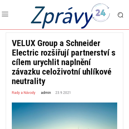
Zprávy
VELUX Group a Schneider
Electric rozšiřují partnerství s
cílem urychlit naplnění
závazku celoživotní uhlíkové
neutrality
23.9.2021
admin
Rady a Návody