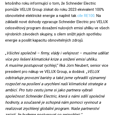
letošního roku informující o tom, že Schneider Electric
pomůže VELUX Group získat do roku 2023 ekvivalent 100%
obnovitelné elektrické energie a naplnit tak
cíle RE100
. Na
základě nové dohody vypracuje Schneider Electric pro VELUX
celosvětový program dosažení nulových emisí uhlíku ve všech
výrobních závodech skupiny, s cílem snížit jejich spotřebu
energie a posílit kapacitu obnovitelných zdrojů.
„
Všichni společně – firmy, vlády i veřejnost – musíme udělat
více pro řešení klimatické krize a snížení emisí uhlíku.
A musíme postupovat rychleji,
“ říká Jörn Neubert, senior vice
president pro nákup ve VELUX Group, a dodává:
„VELUX
odstraňuje provozní bariéry a také jsme vyhradili významný
rozpočet na posílení a urychlení naší klimatické strategie a
ambicí. Pro tuto cestu jsme si jako partnera vybrali
společnost Schneider Electric, která s námi sdílí společné
hodnoty, a současně je schopná nám pomoci vyvinout a
realizovat zrychlený globální program. Naše partnerství
zajistí, že budeme postupovat co nejrychleji.“