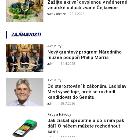
Zažijte aktivní dovolenou v nádherné
vinařské oblasti zvané Čejkovice
svet v obraze
-
22.4.2022
ZAJÍMAVOSTI
Aktuality
Nový grantový program Národního
muzea podpoří Philip Morris
admin
-
14.4.2025
Aktuality
Od starostování k zákonům. Ladislav
Med vysvětluje, proč se rozhodl
kandidovat do Senátu
admin
-
28.7.2026
Rady a Návody
Jak získat spropitné a co s ním pak
dál? O něčem můžete rozhodnout
sami