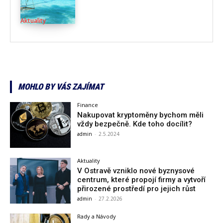
Aktuality
MOHLO BY VÁS ZAJÍMAT
Finance
Nakupovat kryptoměny bychom měli
vždy bezpečně. Kde toho docílit?
admin
-
2.5.2024
Aktuality
V Ostravě vzniklo nové byznysové
centrum, které propojí firmy a vytvoří
přirozené prostředí pro jejich růst
admin
-
27.2.2026
Rady a Návody