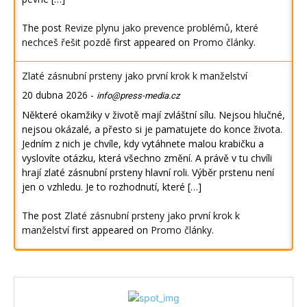
The post
Revize plynu jako prevence problémů, které
nechceš řešit pozdě
first appeared on
Promo články
.
Zlaté zásnubní prsteny jako první krok k manželství
20 dubna 2026
-
info@press-media.cz
Některé okamžiky v životě mají zvláštní sílu. Nejsou hlučné,
nejsou okázalé, a přesto si je pamatujete do konce života.
Jedním z nich je chvíle, kdy vytáhnete malou krabičku a
vyslovíte otázku, která všechno změní. A právě v tu chvíli
hrají zlaté zásnubní prsteny hlavní roli. Výběr prstenu není
jen o vzhledu. Je to rozhodnutí, které […]
The post
Zlaté zásnubní prsteny jako první krok k
manželství
first appeared on
Promo články
.