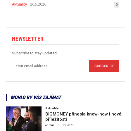
Aktuality
26.5.2026
0
NEWSLETTER
Subscribe to stay updated.
SUBSCRIBE
MOHLO BY VÁS ZAJÍMAT
Aktuality
BIGMONEY přinesla know-how i nové
příležitosti
admin
-
16.10.2025