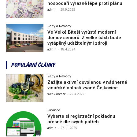
hospodaří výrazně lépe proti plánu
admin
-
29.9.2025
Rady a Návody
Ve Velké Bíteši vyrůstá moderní
domov seniorů. Z velké části bude
vytápěný udržitelnými zdroji
admin
-
18.4.2024
POPULÁRNÍ ČLÁNKY
Rady a Návody
Zažijte aktivní dovolenou v nádherné
vinařské oblasti zvané Čejkovice
svet v obraze
-
22.4.2022
Finance
Vyberte si registrační pokladnu
přesně dle svých potřeb
admin
-
27.11.2025