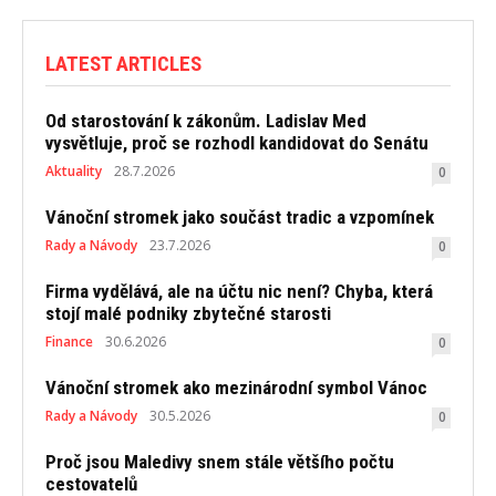
LATEST ARTICLES
Od starostování k zákonům. Ladislav Med
vysvětluje, proč se rozhodl kandidovat do Senátu
Aktuality
28.7.2026
0
Vánoční stromek jako součást tradic a vzpomínek
Rady a Návody
23.7.2026
0
Firma vydělává, ale na účtu nic není? Chyba, která
stojí malé podniky zbytečné starosti
Finance
30.6.2026
0
Vánoční stromek ako mezinárodní symbol Vánoc
Rady a Návody
30.5.2026
0
Proč jsou Maledivy snem stále většího počtu
cestovatelů