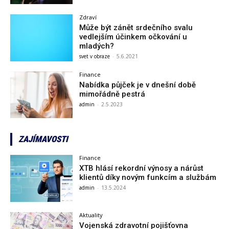
Zdraví
Může být zánět srdečního svalu
vedlejším účinkem očkování u
mladých?
svet v obraze
-
5.6.2021
Finance
Nabídka půjček je v dnešní době
mimořádně pestrá
admin
-
2.5.2023
ZAJÍMAVOSTI
Finance
XTB hlásí rekordní výnosy a nárůst
klientů díky novým funkcím a službám
admin
-
13.5.2024
Aktuality
Vojenská zdravotní pojišťovna