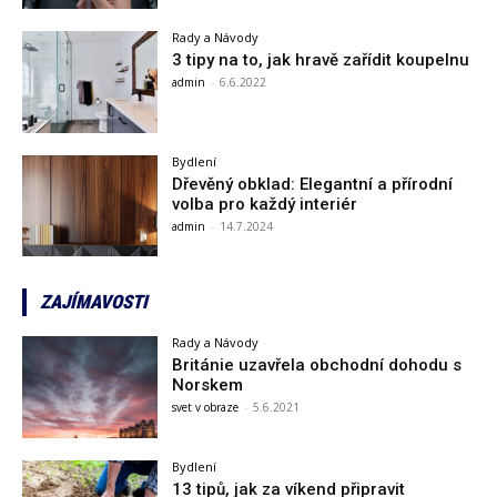
Rady a Návody
3 tipy na to, jak hravě zařídit koupelnu
admin
-
6.6.2022
Bydlení
Dřevěný obklad: Elegantní a přírodní
volba pro každý interiér
admin
-
14.7.2024
ZAJÍMAVOSTI
Rady a Návody
Británie uzavřela obchodní dohodu s
Norskem
svet v obraze
-
5.6.2021
Bydlení
13 tipů, jak za víkend připravit