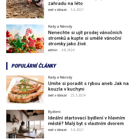
zahradu na léto
svet v obraze
-
5.6.2021
Rady a Návody
Nenechte si ujít prodej vánočních
stromků a kupte si umělé vánoční
stromky jako živé.
admin
-
4.8.2024
POPULÁRNÍ ČLÁNKY
Rady a Návody
Umíte si poradit s rybou aneb Jak na
kouzla v kuchyni
svet v obraze
-
23.3.2024
Bydlení
Ideální startovací bydlení v hlavním
městě? Malý byt s vlastním dvorem
svet v obraze
-
5.6.2021