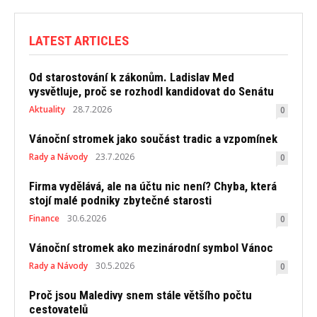
LATEST ARTICLES
Od starostování k zákonům. Ladislav Med
vysvětluje, proč se rozhodl kandidovat do Senátu
Aktuality
28.7.2026
0
Vánoční stromek jako součást tradic a vzpomínek
Rady a Návody
23.7.2026
0
Firma vydělává, ale na účtu nic není? Chyba, která
stojí malé podniky zbytečné starosti
Finance
30.6.2026
0
Vánoční stromek ako mezinárodní symbol Vánoc
Rady a Návody
30.5.2026
0
Proč jsou Maledivy snem stále většího počtu
cestovatelů