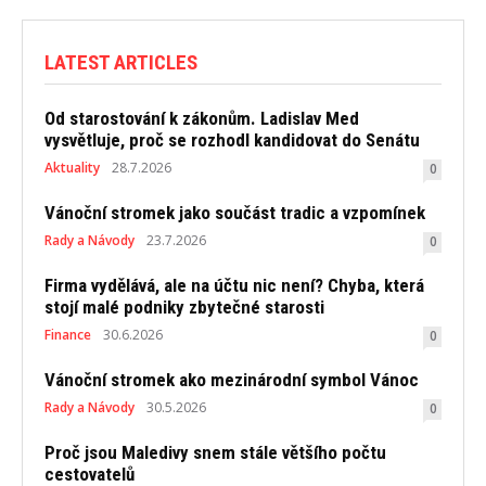
LATEST ARTICLES
Od starostování k zákonům. Ladislav Med
vysvětluje, proč se rozhodl kandidovat do Senátu
Aktuality
28.7.2026
0
Vánoční stromek jako součást tradic a vzpomínek
Rady a Návody
23.7.2026
0
Firma vydělává, ale na účtu nic není? Chyba, která
stojí malé podniky zbytečné starosti
Finance
30.6.2026
0
Vánoční stromek ako mezinárodní symbol Vánoc
Rady a Návody
30.5.2026
0
Proč jsou Maledivy snem stále většího počtu
cestovatelů