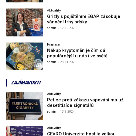
Aktuality
Grizly s pojištěním EGAP zásobuje
vánoční trhy oříšky
admin
-
12.12.2025
Finance
Nákup kryptoměn je čím dál
populárnější u nás i ve světě
admin
-
28.11.2023
ZAJÍMAVOSTI
Aktuality
Petice proti zákazu vapování má už
desetitisíce signatářů
admin
-
13.9.2024
Aktuality
CEVRO Univerzita hostila velkou