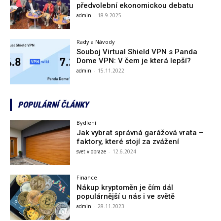
předvolební ekonomickou debatu
admin
-
18.9.2025
Rady a Návody
Souboj Virtual Shield VPN s Panda
Dome VPN: V čem je která lepší?
admin
-
15.11.2022
POPULÁRNÍ ČLÁNKY
Bydlení
Jak vybrat správná garážová vrata –
faktory, které stojí za zvážení
svet v obraze
-
12.6.2024
Finance
Nákup kryptoměn je čím dál
populárnější u nás i ve světě
admin
-
28.11.2023