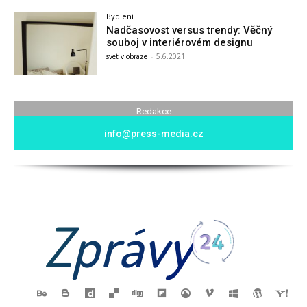
Bydlení
Nadčasovost versus trendy: Věčný
souboj v interiérovém designu
svet v obraze
-
5.6.2021
Redakce
info@press-media.cz
Zprávy