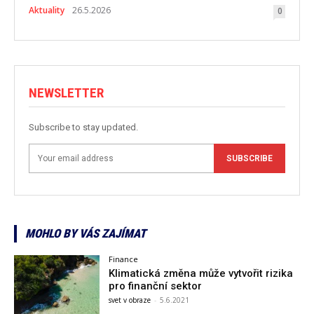
Aktuality
26.5.2026
0
NEWSLETTER
Subscribe to stay updated.
SUBSCRIBE
MOHLO BY VÁS ZAJÍMAT
Finance
Klimatická změna může vytvořit rizika
pro finanční sektor
svet v obraze
-
5.6.2021