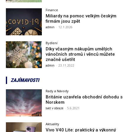
Finance
Miliardy na pomoc velkým českým
firmám jsou zpět
admin
-
12.1.2026
Bydlení
Díky včasným nákupům umělých
vánočních stromů i věnců můžete
značně ušetřit
admin
-
23.11.2022
ZAJÍMAVOSTI
Rady a Návody
Británie uzavřela obchodní dohodu s
Norskem
svet v obraze
-
5.6.2021
Aktuality
Vivo V40 Lite: praktický a výkonný