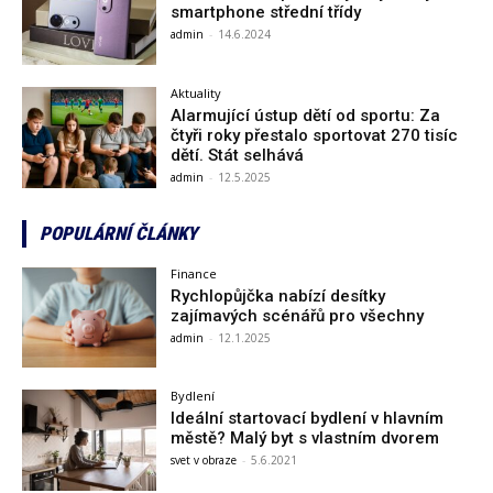
smartphone střední třídy
admin
-
14.6.2024
Aktuality
Alarmující ústup dětí od sportu: Za
čtyři roky přestalo sportovat 270 tisíc
dětí. Stát selhává
admin
-
12.5.2025
POPULÁRNÍ ČLÁNKY
Finance
Rychlopůjčka nabízí desítky
zajímavých scénářů pro všechny
admin
-
12.1.2025
Bydlení
Ideální startovací bydlení v hlavním
městě? Malý byt s vlastním dvorem
svet v obraze
-
5.6.2021