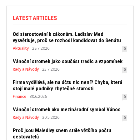
LATEST ARTICLES
Od starostování k zákonům. Ladislav Med
vysvětluje, proč se rozhodl kandidovat do Senátu
Aktuality
28.7.2026
0
Vánoční stromek jako součást tradic a vzpomínek
Rady a Návody
23.7.2026
0
Firma vydělává, ale na účtu nic není? Chyba, která
stojí malé podniky zbytečné starosti
Finance
30.6.2026
0
Vánoční stromek ako mezinárodní symbol Vánoc
Rady a Návody
30.5.2026
0
Proč jsou Maledivy snem stále většího počtu
cestovatelů