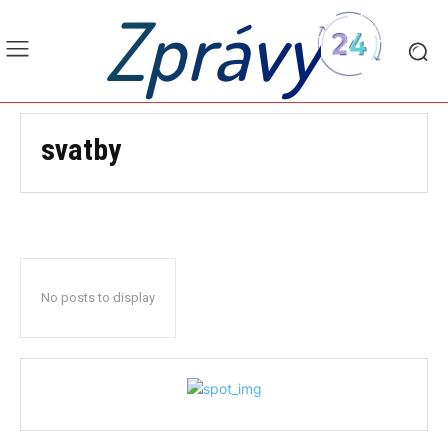
Zprávy
svatby
No posts to display