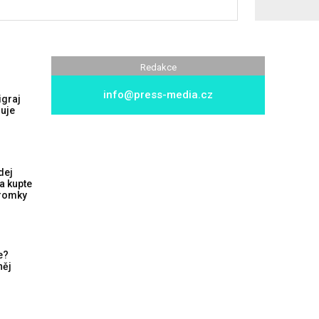
Redakce
info@press-media.cz
igraj
ruje
dej
a kupte
tromky
e?
něj