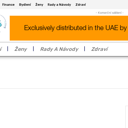
Finance
Bydlení
Ženy
Rady a Návody
Zdraví
- Komerční sdělení -
í
Ženy
Rady A Návody
Zdraví