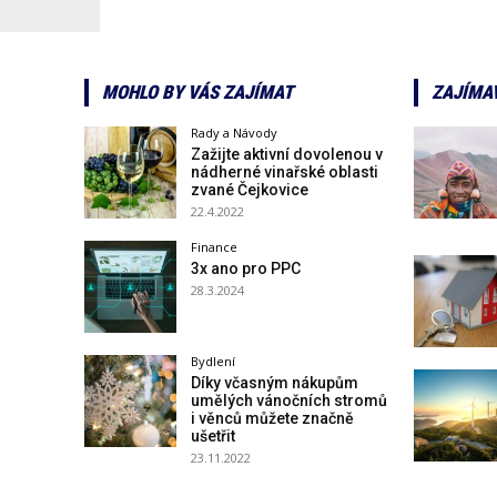
MOHLO BY VÁS ZAJÍMAT
ZAJÍMA
Rady a Návody
Zažijte aktivní dovolenou v
nádherné vinařské oblasti
zvané Čejkovice
22.4.2022
Finance
3x ano pro PPC
28.3.2024
Bydlení
Díky včasným nákupům
umělých vánočních stromů
i věnců můžete značně
ušetřit
23.11.2022