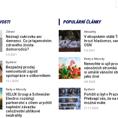
VOSTI
POPULÁRNÍ ČLÁNKY
Zdraví
Aktuality
Neznají cukrovku ani
V etiopském státě T
demenci. Co je tajemstvím
hrozí hladomor, va
zdravého života
OSN
domorodců?
5.6.2021
5.6.2021
Rady a Návody
Bydlení
Nenechte si ujít pro
Bezpečný prodej
vánočních stromků 
nemovitosti zajistí
si umělé vánoční s
spolupráce s odborníkem
jako živé.
15.1.2024
4.8.2024
Rady a Návody
Bydlení
VELUX Group a Schneider
Pořídit si byt v Praz
Electric rozšiřují
Překvapí vás, že na 
partnerství s cílem urychlit
možná máte.
naplnění závazku
21.11.2024
celoživotní uhlíkové
neutrality