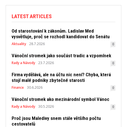
LATEST ARTICLES
Od starostování k zákonům. Ladislav Med
vysvětluje, proč se rozhodl kandidovat do Senátu
Aktuality
28.7.2026
0
Vánoční stromek jako součást tradic a vzpomínek
Rady a Návody
23.7.2026
0
Firma vydělává, ale na účtu nic není? Chyba, která
stojí malé podniky zbytečné starosti
Finance
30.6.2026
0
Vánoční stromek ako mezinárodní symbol Vánoc
Rady a Návody
30.5.2026
0
Proč jsou Maledivy snem stále většího počtu
cestovatelů