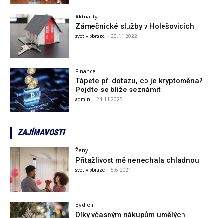
Aktuality
Zámečnické služby v Holešovicích
svet v obraze
-
28.11.2022
Finance
Tápete při dotazu, co je kryptoměna?
Pojďte se blíže seznámit
admin
-
24.11.2025
ZAJÍMAVOSTI
Ženy
Přitažlivost mě nenechala chladnou
svet v obraze
-
5.6.2021
Bydlení
Díky včasným nákupům umělých