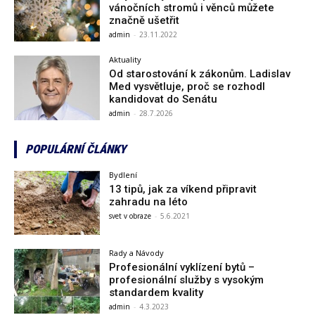
vánočních stromů i věnců můžete
značně ušetřit
admin
-
23.11.2022
Aktuality
Od starostování k zákonům. Ladislav
Med vysvětluje, proč se rozhodl
kandidovat do Senátu
admin
-
28.7.2026
POPULÁRNÍ ČLÁNKY
Bydlení
13 tipů, jak za víkend připravit
zahradu na léto
svet v obraze
-
5.6.2021
Rady a Návody
Profesionální vyklízení bytů –
profesionální služby s vysokým
standardem kvality
admin
-
4.3.2023