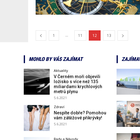
...
1
11
12
13
MOHLO BY VÁS ZAJÍMAT
ZAJÍMA
Aktuality
V Černém moři objevili
ložisko s více než 135
miliardami krychlových
metrů plynu
5.6.2021
Zdraví
Nespíte dobře? Pomohou
vám zátěžové přikrývky!
5.6.2021
Rady a Návody