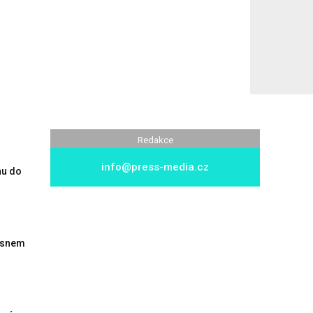
Redakce
info@press-media.cz
hu do
 snem