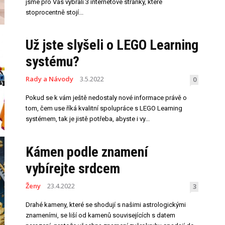
jsme pro Vás vybrali 3 internetové stránky, které
stoprocentně stojí...
Už jste slyšeli o LEGO Learning
systému?
Rady a Návody
3.5.2022
0
Pokud se k vám ještě nedostaly nové informace právě o
tom, čem use říká kvalitní spolupráce s LEGO Learning
systémem, tak je jistě potřeba, abyste i vy...
Kámen podle znamení
vybírejte srdcem
Ženy
23.4.2022
3
Drahé kameny, které se shodují s našimi astrologickými
znameními, se liší od kamenů souvisejících s datem