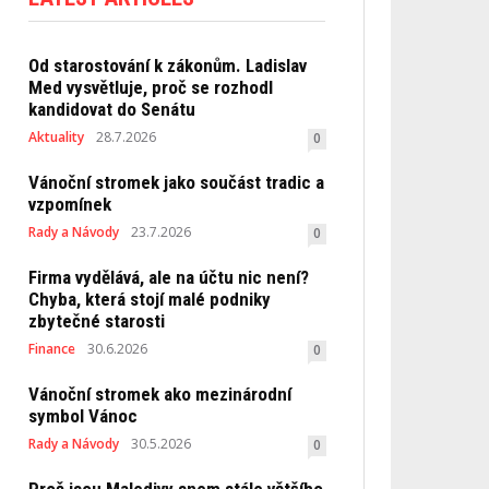
Od starostování k zákonům. Ladislav
Med vysvětluje, proč se rozhodl
kandidovat do Senátu
Aktuality
28.7.2026
0
Vánoční stromek jako součást tradic a
vzpomínek
Rady a Návody
23.7.2026
0
Firma vydělává, ale na účtu nic není?
Chyba, která stojí malé podniky
zbytečné starosti
Finance
30.6.2026
0
Vánoční stromek ako mezinárodní
symbol Vánoc
Rady a Návody
30.5.2026
0
Proč jsou Maledivy snem stále většího