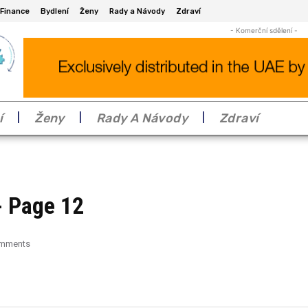
Finance
Bydlení
Ženy
Rady a Návody
Zdraví
- Komerční sdělení -
í
Ženy
Rady A Návody
Zdraví
 Page 12
omments