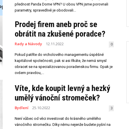
přednost Panda Dome VPN? U obou VPN jsme porovnali
parametry, spravedlivě je obodovali...
Prodej firem aneb proč se
obrátit na zkušené poradce?
Rady a Návody
12.11.2022
0
Pokud patříte do vrcholového managementu úspěšné
kapitálové společnosti, pak si asi říkáte, že nemá smysl
obracet se na specializovanou poradenskou firmu. Opak je
ovšem pravdou,...
Víte, kde koupit levný a hezký
umělý vánoční stromeček?
Bydlení
25.10.2022
3
Není vůbec od věci investovat do krásného umělého
vánočního stromečku. Díky němu nejenže budete pyšní na