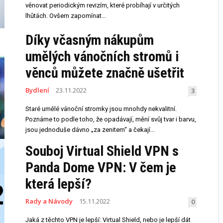
věnovat periodickým revizím, které probíhají v určitých
lhůtách. Ovšem zapomínat...
Díky včasným nákupům
umělých vánočních stromů i
věnců můžete značně ušetřit
Bydlení
23.11.2022
3
Staré umělé vánoční stromky jsou mnohdy nekvalitní.
Poznáme to podle toho, že opadávají, mění svůj tvar i barvu,
jsou jednoduše dávno „za zenitem“ a čekají...
Souboj Virtual Shield VPN s
Panda Dome VPN: V čem je
která lepší?
Rady a Návody
15.11.2022
0
Jaká z těchto VPN je lepší: Virtual Shield, nebo je lepší dát