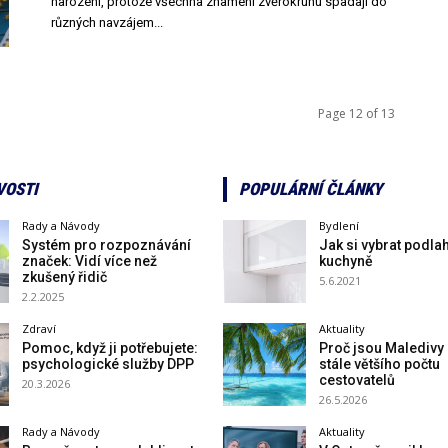
narození, protože všechna znamení zvěrokruhu spadají do
různých navzájem...
Page 12 of 13
VOSTI
POPULÁRNÍ ČLÁNKY
Rady a Návody
Bydlení
Systém pro rozpoznávání
Jak si vybrat podla
značek: Vidí více než
kuchyně
zkušený řidič
5.6.2021
2.2.2025
Zdraví
Aktuality
Pomoc, když ji potřebujete:
Proč jsou Maledivy
psychologické služby DPP
stále většího počtu
cestovatelů
20.3.2026
26.5.2026
Rady a Návody
Aktuality