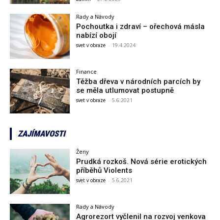
Rady a Návody
Pochoutka i zdraví – ořechová másla
nabízí obojí
svet v obraze
-
19.4.2024
Finance
Těžba dřeva v národních parcích by
se měla utlumovat postupně
svet v obraze
-
5.6.2021
ZAJÍMAVOSTI
Ženy
Prudká rozkoš. Nová série erotických
příběhů Violents
svet v obraze
-
5.6.2021
Rady a Návody
Agrorezort vyčlenil na rozvoj venkova