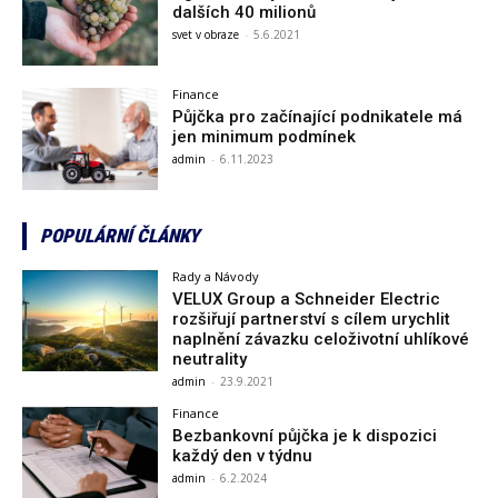
dalších 40 milionů
svet v obraze
-
5.6.2021
Finance
Půjčka pro začínající podnikatele má
jen minimum podmínek
admin
-
6.11.2023
POPULÁRNÍ ČLÁNKY
Rady a Návody
VELUX Group a Schneider Electric
rozšiřují partnerství s cílem urychlit
naplnění závazku celoživotní uhlíkové
neutrality
admin
-
23.9.2021
Finance
Bezbankovní půjčka je k dispozici
každý den v týdnu
admin
-
6.2.2024