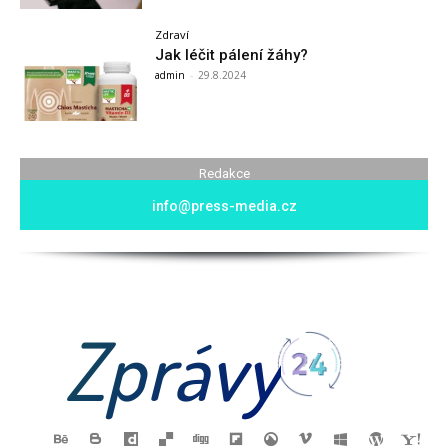
Zdraví
Jak léčit pálení žáhy?
admin
-
29.8.2024
Redakce
info@press-media.cz
Zprávy