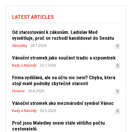
LATEST ARTICLES
Od starostování k zákonům. Ladislav Med
vysvětluje, proč se rozhodl kandidovat do Senátu
Aktuality
28.7.2026
0
Vánoční stromek jako součást tradic a vzpomínek
Rady a Návody
23.7.2026
0
Firma vydělává, ale na účtu nic není? Chyba, která
stojí malé podniky zbytečné starosti
Finance
30.6.2026
0
Vánoční stromek ako mezinárodní symbol Vánoc
Rady a Návody
30.5.2026
0
Proč jsou Maledivy snem stále většího počtu
cestovatelů