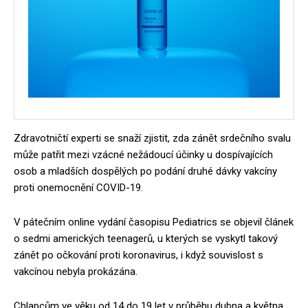
Zdravotničtí experti se snaží zjistit, zda zánět srdečního svalu
může patřit mezi vzácné nežádoucí účinky u dospívajících
osob a mladších dospělých po podání druhé dávky vakcíny
proti onemocnění COVID-19.
V pátečním online vydání časopisu Pediatrics se objevil článek
o sedmi amerických teenagerů, u kterých se vyskytl takový
zánět po očkování proti koronavirus, i když souvislost s
vakcínou nebyla prokázána.
Chlapcům ve věku od 14 do 19 let v průběhu dubna a května