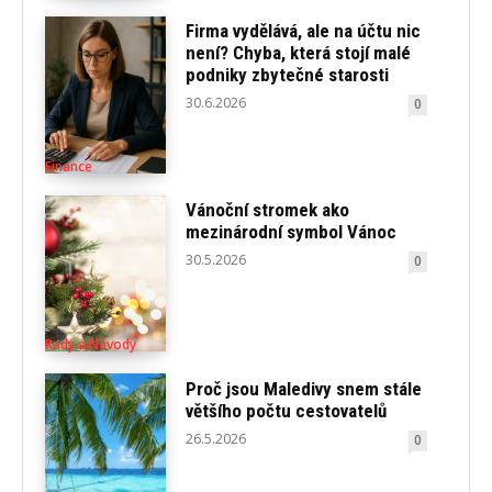
Firma vydělává, ale na účtu nic
není? Chyba, která stojí malé
podniky zbytečné starosti
30.6.2026
0
Finance
Vánoční stromek ako
mezinárodní symbol Vánoc
30.5.2026
0
Rady a Návody
Proč jsou Maledivy snem stále
většího počtu cestovatelů
26.5.2026
0