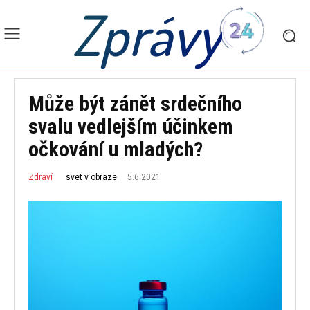
Zprávy
Může být zánět srdečního
svalu vedlejším účinkem
očkování u mladých?
5.6.2021
svet v obraze
Zdraví