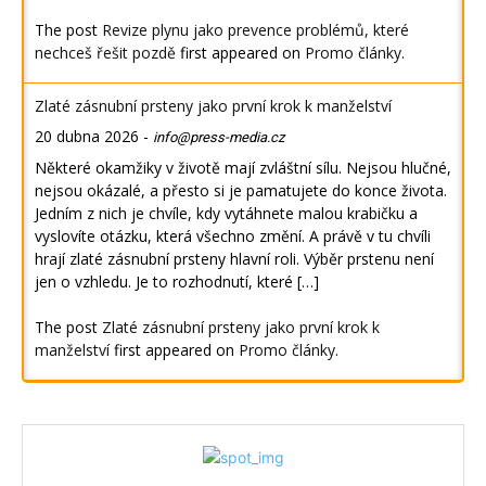
The post
Revize plynu jako prevence problémů, které
nechceš řešit pozdě
first appeared on
Promo články
.
Zlaté zásnubní prsteny jako první krok k manželství
20 dubna 2026
-
info@press-media.cz
Některé okamžiky v životě mají zvláštní sílu. Nejsou hlučné,
nejsou okázalé, a přesto si je pamatujete do konce života.
Jedním z nich je chvíle, kdy vytáhnete malou krabičku a
vyslovíte otázku, která všechno změní. A právě v tu chvíli
hrají zlaté zásnubní prsteny hlavní roli. Výběr prstenu není
jen o vzhledu. Je to rozhodnutí, které […]
The post
Zlaté zásnubní prsteny jako první krok k
manželství
first appeared on
Promo články
.