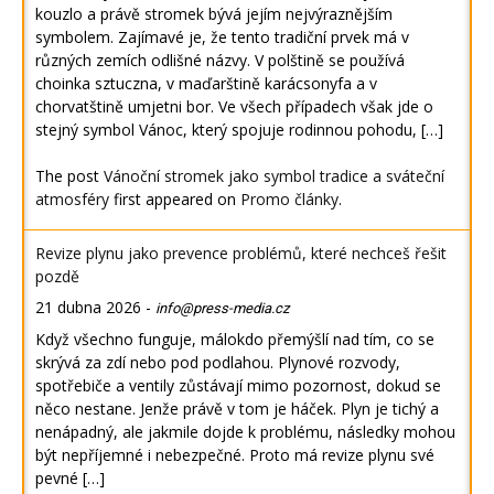
kouzlo a právě stromek bývá jejím nejvýraznějším
symbolem. Zajímavé je, že tento tradiční prvek má v
různých zemích odlišné názvy. V polštině se používá
choinka sztuczna, v maďarštině karácsonyfa a v
chorvatštině umjetni bor. Ve všech případech však jde o
stejný symbol Vánoc, který spojuje rodinnou pohodu, […]
The post
Vánoční stromek jako symbol tradice a sváteční
atmosféry
first appeared on
Promo články
.
Revize plynu jako prevence problémů, které nechceš řešit
pozdě
21 dubna 2026
-
info@press-media.cz
Když všechno funguje, málokdo přemýšlí nad tím, co se
skrývá za zdí nebo pod podlahou. Plynové rozvody,
spotřebiče a ventily zůstávají mimo pozornost, dokud se
něco nestane. Jenže právě v tom je háček. Plyn je tichý a
nenápadný, ale jakmile dojde k problému, následky mohou
být nepříjemné i nebezpečné. Proto má revize plynu své
pevné […]