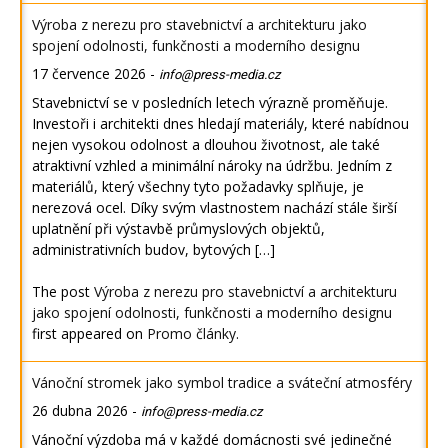
Výroba z nerezu pro stavebnictví a architekturu jako
spojení odolnosti, funkčnosti a moderního designu
17 července 2026
-
info@press-media.cz
Stavebnictví se v posledních letech výrazně proměňuje.
Investoři i architekti dnes hledají materiály, které nabídnou
nejen vysokou odolnost a dlouhou životnost, ale také
atraktivní vzhled a minimální nároky na údržbu. Jedním z
materiálů, který všechny tyto požadavky splňuje, je
nerezová ocel. Díky svým vlastnostem nachází stále širší
uplatnění při výstavbě průmyslových objektů,
administrativních budov, bytových […]
The post
Výroba z nerezu pro stavebnictví a architekturu
jako spojení odolnosti, funkčnosti a moderního designu
first appeared on
Promo články
.
Vánoční stromek jako symbol tradice a sváteční atmosféry
26 dubna 2026
-
info@press-media.cz
Vánoční výzdoba má v každé domácnosti své jedinečné