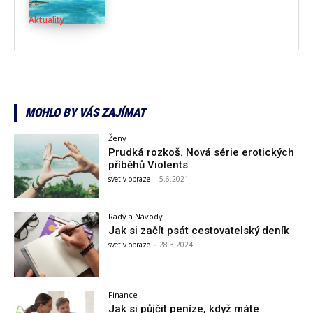
Aktuality
MOHLO BY VÁS ZAJÍMAT
Ženy
Prudká rozkoš. Nová série erotických
příběhů Violents
svet v obraze
-
5.6.2021
Rady a Návody
Jak si začít psát cestovatelský deník
svet v obraze
-
28.3.2024
Finance
Jak si půjčit peníze, když máte