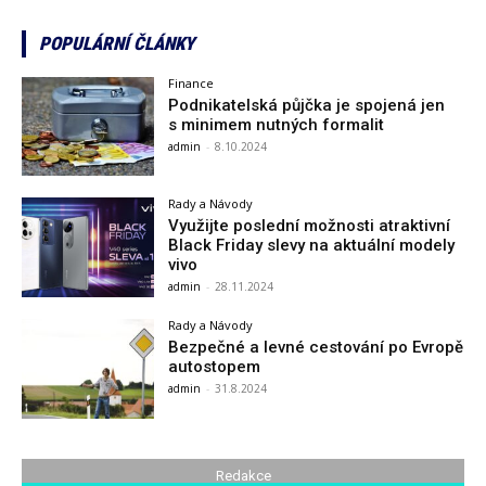
POPULÁRNÍ ČLÁNKY
Finance
Podnikatelská půjčka je spojená jen
s minimem nutných formalit
admin
-
8.10.2024
Rady a Návody
Využijte poslední možnosti atraktivní
Black Friday slevy na aktuální modely
vivo
admin
-
28.11.2024
Rady a Návody
Bezpečné a levné cestování po Evropě
autostopem
admin
-
31.8.2024
Redakce