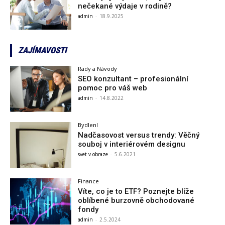
nečekané výdaje v rodině?
admin
-
18.9.2025
ZAJÍMAVOSTI
Rady a Návody
SEO konzultant – profesionální
pomoc pro váš web
admin
-
14.8.2022
Bydlení
Nadčasovost versus trendy: Věčný
souboj v interiérovém designu
svet v obraze
-
5.6.2021
Finance
Víte, co je to ETF? Poznejte blíže
oblíbené burzovně obchodované
fondy
admin
-
2.5.2024